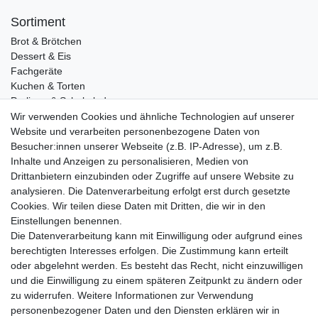
Sortiment
Brot & Brötchen
Dessert & Eis
Fachgeräte
Kuchen & Torten
Pralinen & Schokolade
Lebensmittel
Wir verwenden Cookies und ähnliche Technologien auf unserer
Gutscheine
Website und verarbeiten personenbezogene Daten von
Besucher:innen unserer Webseite (z.B. IP-Adresse), um z.B.
Informationen
Inhalte und Anzeigen zu personalisieren, Medien von
Zahlungsarten
Drittanbietern einzubinden oder Zugriffe auf unsere Website zu
Versandkosten
analysieren. Die Datenverarbeitung erfolgt erst durch gesetzte
Cookies. Wir teilen diese Daten mit Dritten, die wir in den
Service
Einstellungen benennen.
Rezepte
Die Datenverarbeitung kann mit Einwilligung oder aufgrund eines
Newsletter
berechtigten Interesses erfolgen. Die Zustimmung kann erteilt
Blog
oder abgelehnt werden. Es besteht das Recht, nicht einzuwilligen
Choco Patiss
und die Einwilligung zu einem späteren Zeitpunkt zu ändern oder
zu widerrufen. Weitere Informationen zur Verwendung
personenbezogener Daten und den Diensten erklären wir in
|