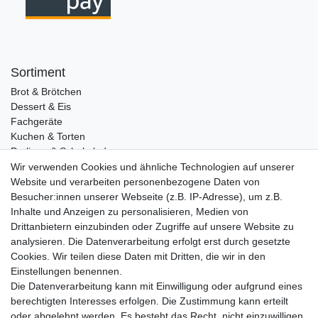
Sortiment
Brot & Brötchen
Dessert & Eis
Fachgeräte
Kuchen & Torten
Pralinen & Schokolade
Lebensmittel
Wir verwenden Cookies und ähnliche Technologien auf unserer
Gutscheine
Website und verarbeiten personenbezogene Daten von
Besucher:innen unserer Webseite (z.B. IP-Adresse), um z.B.
Informationen
Inhalte und Anzeigen zu personalisieren, Medien von
Zahlungsarten
Drittanbietern einzubinden oder Zugriffe auf unsere Website zu
Versandkosten
analysieren. Die Datenverarbeitung erfolgt erst durch gesetzte
Cookies. Wir teilen diese Daten mit Dritten, die wir in den
Service
Einstellungen benennen.
Rezepte
Die Datenverarbeitung kann mit Einwilligung oder aufgrund eines
Newsletter
berechtigten Interesses erfolgen. Die Zustimmung kann erteilt
Blog
oder abgelehnt werden. Es besteht das Recht, nicht einzuwilligen