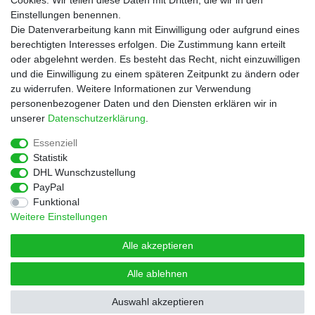
Cookies. Wir teilen diese Daten mit Dritten, die wir in den
Service
Einstellungen benennen.
Rezepte
Die Datenverarbeitung kann mit Einwilligung oder aufgrund eines
Newsletter
berechtigten Interesses erfolgen. Die Zustimmung kann erteilt
Blog
oder abgelehnt werden. Es besteht das Recht, nicht einzuwilligen
Choco Patiss
und die Einwilligung zu einem späteren Zeitpunkt zu ändern oder
zu widerrufen. Weitere Informationen zur Verwendung
personenbezogener Daten und den Diensten erklären wir in
|
unserer
Daten­schutz­erklärung
.
Essenziell
Statistik
Widerrufs­recht
Widerrufs­formular
Impressum
DHL Wunschzustellung
PayPal
Funktional
Daten­schutz­erklärung
AGB
Kontakt
Weitere Einstellungen
Alle akzeptieren
Alle ablehnen
© Copyright 2026 | Alle Rechte vorbehalten.
Auswahl akzeptieren