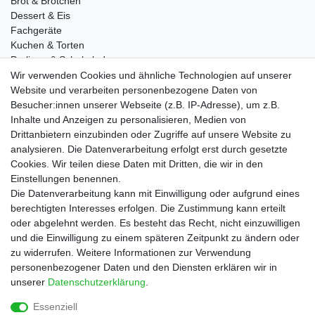
Brot & Brötchen
Dessert & Eis
Fachgeräte
Kuchen & Torten
Pralinen & Schokolade
Lebensmittel
Wir verwenden Cookies und ähnliche Technologien auf unserer
Gutscheine
Website und verarbeiten personenbezogene Daten von
Besucher:innen unserer Webseite (z.B. IP-Adresse), um z.B.
Informationen
Inhalte und Anzeigen zu personalisieren, Medien von
Zahlungsarten
Drittanbietern einzubinden oder Zugriffe auf unsere Website zu
Versandkosten
analysieren. Die Datenverarbeitung erfolgt erst durch gesetzte
Cookies. Wir teilen diese Daten mit Dritten, die wir in den
Service
Einstellungen benennen.
Rezepte
Die Datenverarbeitung kann mit Einwilligung oder aufgrund eines
Newsletter
berechtigten Interesses erfolgen. Die Zustimmung kann erteilt
Blog
oder abgelehnt werden. Es besteht das Recht, nicht einzuwilligen
Choco Patiss
und die Einwilligung zu einem späteren Zeitpunkt zu ändern oder
zu widerrufen. Weitere Informationen zur Verwendung
personenbezogener Daten und den Diensten erklären wir in
|
unserer
Daten­schutz­erklärung
.
Essenziell