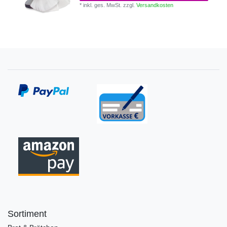
*
inkl. ges. MwSt.
zzgl.
Versandkosten
Sortiment