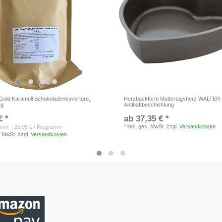
 Gold Karamell Schokoladenkuvertüre,
Herzbackform Muttertagsherz WALTER 
kg
Antihaftbeschichtung
€ *
ab 37,35 € *
*
inkl. ges. MwSt.
zzgl.
Versandkosten
amm
| 26,95 € / Kilogramm
. MwSt.
zzgl.
Versandkosten