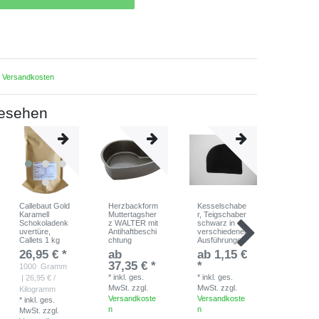
.
Versandkosten
gesehen
Callebaut Gold
Herzbackform
Kesselschabe
Kuchenf
Karamell
Muttertagsher
r, Teigschaber
rund antih
Schokoladenk
z WALTER mit
schwarz in
WALTER
uvertüre,
Antihaftbeschi
verschiedenen
ab
Callets 1 kg
chtung
Ausführungen
20,25 
26,95 € *
ab
ab 1,15 €
*
inkl. ges
37,35 € *
*
1000
Gramm
MwSt.
zzg
*
inkl. ges.
*
inkl. ges.
| 26,95 € /
Versandk
MwSt.
zzgl.
MwSt.
zzgl.
Kilogramm
n
Versandkoste
Versandkoste
*
inkl. ges.
n
n
MwSt.
zzgl.