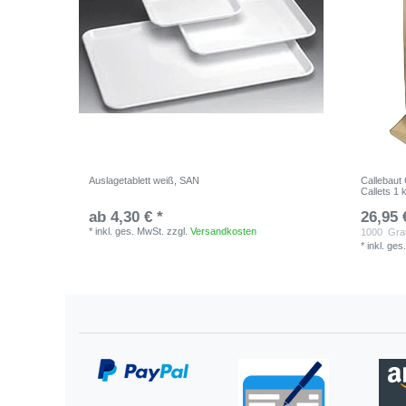
Auslagetablett weiß, SAN
Callebaut
Callets 1 
ab 4,30 € *
26,95 
*
inkl. ges. MwSt.
zzgl.
Versandkosten
1000
Gr
*
inkl. ges