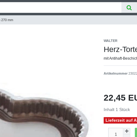
m 270 mm
WALTER
Herz-Tor
mit Antihaft-Beschi
Artikelnummer
2302
22,45 
Inhalt
1
Stück
Lieferzeit auf 