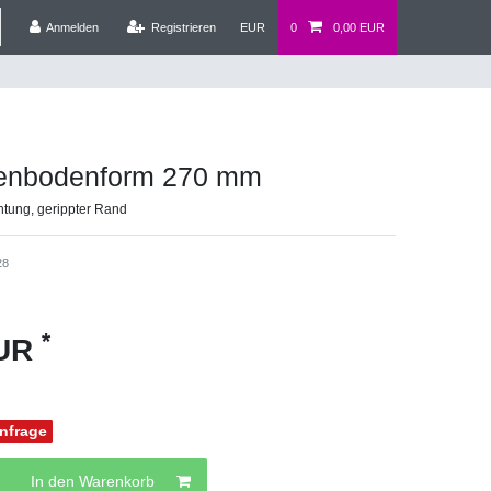
Anmelden
Registrieren
EUR
0
0,00 EUR
tenbodenform 270 mm
chtung, gerippter Rand
28
*
EUR
Anfrage
In den Warenkorb