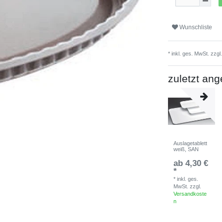
Wunschliste
* inkl. ges. MwSt. zzgl
zuletzt an
Auslagetablett
weiß, SAN
ab 4,30 €
*
*
inkl. ges.
MwSt.
zzgl.
Versandkoste
n