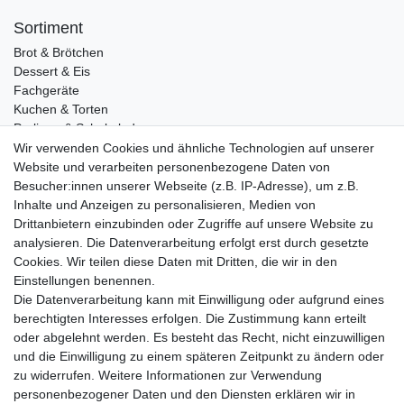
Sortiment
Brot & Brötchen
Dessert & Eis
Fachgeräte
Kuchen & Torten
Pralinen & Schokolade
Lebensmittel
Wir verwenden Cookies und ähnliche Technologien auf unserer
Gutscheine
Website und verarbeiten personenbezogene Daten von
Besucher:innen unserer Webseite (z.B. IP-Adresse), um z.B.
Informationen
Inhalte und Anzeigen zu personalisieren, Medien von
Zahlungsarten
Drittanbietern einzubinden oder Zugriffe auf unsere Website zu
Versandkosten
analysieren. Die Datenverarbeitung erfolgt erst durch gesetzte
Cookies. Wir teilen diese Daten mit Dritten, die wir in den
Service
Einstellungen benennen.
Rezepte
Die Datenverarbeitung kann mit Einwilligung oder aufgrund eines
Newsletter
berechtigten Interesses erfolgen. Die Zustimmung kann erteilt
Blog
oder abgelehnt werden. Es besteht das Recht, nicht einzuwilligen
Choco Patiss
und die Einwilligung zu einem späteren Zeitpunkt zu ändern oder
zu widerrufen. Weitere Informationen zur Verwendung
personenbezogener Daten und den Diensten erklären wir in
|