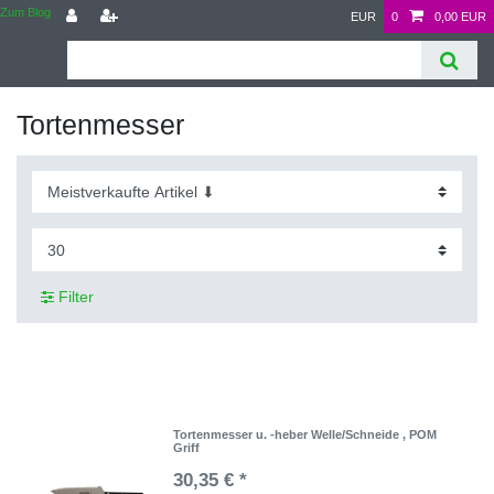
Zum Blog
EUR
0
0,00 EUR
Tortenmesser
Filter
Tortenmesser u. -heber Welle/Schneide , POM
Griff
30,35 € *