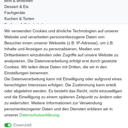
Brot & Brötchen
Dessert & Eis
Fachgeräte
Kuchen & Torten
Pralinen & Schokolade
Lebensmittel
Wir verwenden Cookies und ähnliche Technologien auf unserer
Gutscheine
Website und verarbeiten personenbezogene Daten von
Besucher:innen unserer Webseite (z.B. IP-Adresse), um z.B.
Informationen
Inhalte und Anzeigen zu personalisieren, Medien von
Zahlungsarten
Drittanbietern einzubinden oder Zugriffe auf unsere Website zu
Versandkosten
analysieren. Die Datenverarbeitung erfolgt erst durch gesetzte
Cookies. Wir teilen diese Daten mit Dritten, die wir in den
Service
Einstellungen benennen.
Rezepte
Die Datenverarbeitung kann mit Einwilligung oder aufgrund eines
Newsletter
berechtigten Interesses erfolgen. Die Zustimmung kann erteilt
Blog
oder abgelehnt werden. Es besteht das Recht, nicht einzuwilligen
Choco Patiss
und die Einwilligung zu einem späteren Zeitpunkt zu ändern oder
zu widerrufen. Weitere Informationen zur Verwendung
personenbezogener Daten und den Diensten erklären wir in
|
unserer
Daten­schutz­erklärung
.
Essenziell