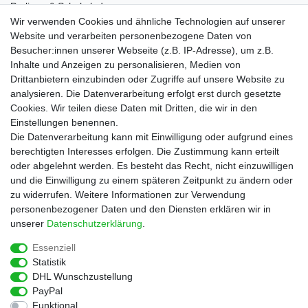
Pralinen & Schokolade
Lebensmittel
Wir verwenden Cookies und ähnliche Technologien auf unserer
Gutscheine
Website und verarbeiten personenbezogene Daten von
Besucher:innen unserer Webseite (z.B. IP-Adresse), um z.B.
Informationen
Inhalte und Anzeigen zu personalisieren, Medien von
Zahlungsarten
Drittanbietern einzubinden oder Zugriffe auf unsere Website zu
Versandkosten
analysieren. Die Datenverarbeitung erfolgt erst durch gesetzte
Cookies. Wir teilen diese Daten mit Dritten, die wir in den
Service
Einstellungen benennen.
Rezepte
Die Datenverarbeitung kann mit Einwilligung oder aufgrund eines
Newsletter
berechtigten Interesses erfolgen. Die Zustimmung kann erteilt
Blog
oder abgelehnt werden. Es besteht das Recht, nicht einzuwilligen
Choco Patiss
und die Einwilligung zu einem späteren Zeitpunkt zu ändern oder
zu widerrufen. Weitere Informationen zur Verwendung
personenbezogener Daten und den Diensten erklären wir in
|
unserer
Daten­schutz­erklärung
.
Essenziell
Statistik
Widerrufs­recht
Widerrufs­formular
Impressum
DHL Wunschzustellung
PayPal
Funktional