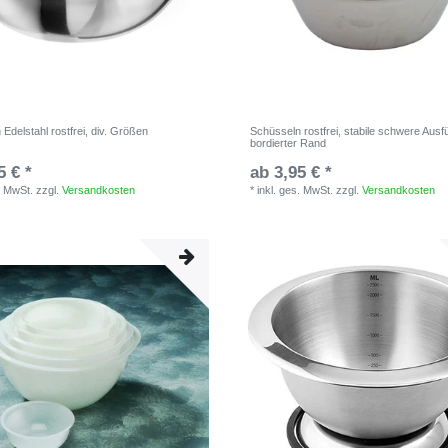
Edelstahl rostfrei, div. Größen
Schüsseln rostfrei, stabile schwere Ausf
bordierter Rand
5 € *
ab 3,95 € *
. MwSt.
zzgl.
Versandkosten
*
inkl. ges. MwSt.
zzgl.
Versandkosten