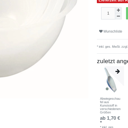
Lieferzeit auf 
Wunschliste
* inkl. ges. MwSt. zzgl
zuletzt an
Abwiegeschau
fel aus
Kunststoff in
verschiedenen
Größen
ab 1,70 €
*
*
inkl. ges.