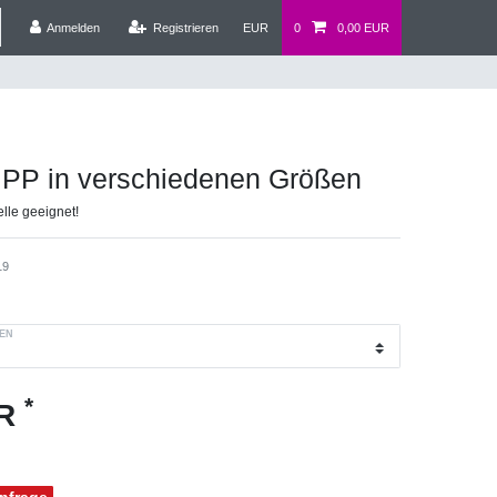
Anmelden
Registrieren
EUR
0
0,00 EUR
 PP in verschiedenen Größen
elle geeignet!
19
EN
*
UR