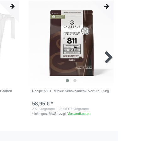
n Größen
Recipe N°811 dunkle Schokoladenkuvertüre 2,5kg
Schokola
Kunststoff
58,95 € *
5,95 €
*
inkl. ge
2.5
Kilogramm
| 23,58 € / Kilogramm
*
inkl. ges. MwSt.
zzgl.
Versandkosten