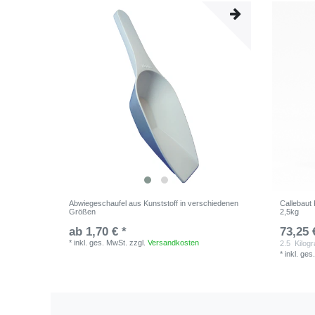
Abwiegeschaufel aus Kunststoff in verschiedenen
Callebaut
Größen
2,5kg
ab 1,70 € *
73,25 
*
inkl. ges. MwSt.
zzgl.
Versandkosten
2.5
Kilog
*
inkl. ges