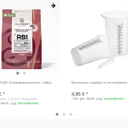
 RUBY Schokoladenkuvertüre, Callets
Messbecher stapelbar in verschiedene
€ *
4,95 € *
*
inkl. ges. MwSt.
zzgl.
Versandkosten
ramm
| 29,30 € / Kilogramm
. MwSt.
zzgl.
Versandkosten