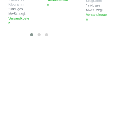
Kilogramm
Versandk
Kilogramm
n
*
inkl. ges.
n
*
inkl. ges.
MwSt.
zzgl.
MwSt.
zzgl.
Versandkoste
Versandkoste
n
n