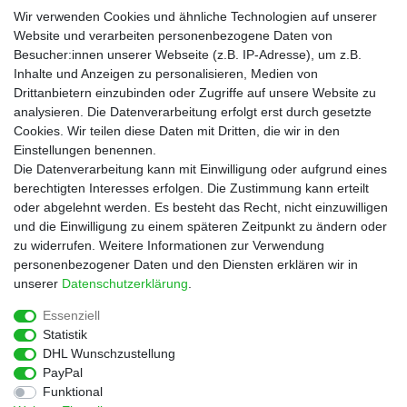
Lebensmittel
Wir verwenden Cookies und ähnliche Technologien auf unserer
Gutscheine
Website und verarbeiten personenbezogene Daten von
Besucher:innen unserer Webseite (z.B. IP-Adresse), um z.B.
Informationen
Inhalte und Anzeigen zu personalisieren, Medien von
Zahlungsarten
Drittanbietern einzubinden oder Zugriffe auf unsere Website zu
Versandkosten
analysieren. Die Datenverarbeitung erfolgt erst durch gesetzte
Cookies. Wir teilen diese Daten mit Dritten, die wir in den
Service
Einstellungen benennen.
Rezepte
Die Datenverarbeitung kann mit Einwilligung oder aufgrund eines
Newsletter
berechtigten Interesses erfolgen. Die Zustimmung kann erteilt
Blog
oder abgelehnt werden. Es besteht das Recht, nicht einzuwilligen
Choco Patiss
und die Einwilligung zu einem späteren Zeitpunkt zu ändern oder
zu widerrufen. Weitere Informationen zur Verwendung
personenbezogener Daten und den Diensten erklären wir in
|
unserer
Daten­schutz­erklärung
.
Essenziell
Statistik
Widerrufs­recht
Widerrufs­formular
Impressum
DHL Wunschzustellung
PayPal
Funktional
Daten­schutz­erklärung
AGB
Kontakt