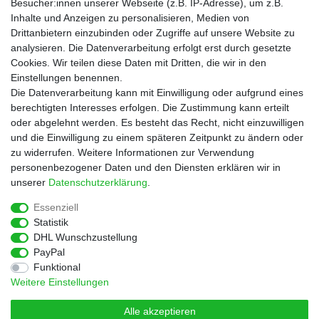
Besucher:innen unserer Webseite (z.B. IP-Adresse), um z.B.
Informationen
Inhalte und Anzeigen zu personalisieren, Medien von
Zahlungsarten
Drittanbietern einzubinden oder Zugriffe auf unsere Website zu
Versandkosten
analysieren. Die Datenverarbeitung erfolgt erst durch gesetzte
Cookies. Wir teilen diese Daten mit Dritten, die wir in den
Service
Einstellungen benennen.
Rezepte
Die Datenverarbeitung kann mit Einwilligung oder aufgrund eines
Newsletter
berechtigten Interesses erfolgen. Die Zustimmung kann erteilt
Blog
oder abgelehnt werden. Es besteht das Recht, nicht einzuwilligen
Choco Patiss
und die Einwilligung zu einem späteren Zeitpunkt zu ändern oder
zu widerrufen. Weitere Informationen zur Verwendung
personenbezogener Daten und den Diensten erklären wir in
|
unserer
Daten­schutz­erklärung
.
Essenziell
Statistik
Widerrufs­recht
Widerrufs­formular
Impressum
DHL Wunschzustellung
PayPal
Funktional
Daten­schutz­erklärung
AGB
Kontakt
Weitere Einstellungen
Alle akzeptieren