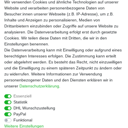
Lebensmittel
Wir verwenden Cookies und ähnliche Technologien auf unserer
Gutscheine
Website und verarbeiten personenbezogene Daten von
Besucher:innen unserer Webseite (z.B. IP-Adresse), um z.B.
Informationen
Inhalte und Anzeigen zu personalisieren, Medien von
Zahlungsarten
Drittanbietern einzubinden oder Zugriffe auf unsere Website zu
Versandkosten
analysieren. Die Datenverarbeitung erfolgt erst durch gesetzte
Cookies. Wir teilen diese Daten mit Dritten, die wir in den
Service
Einstellungen benennen.
Rezepte
Die Datenverarbeitung kann mit Einwilligung oder aufgrund eines
Newsletter
berechtigten Interesses erfolgen. Die Zustimmung kann erteilt
Blog
oder abgelehnt werden. Es besteht das Recht, nicht einzuwilligen
Choco Patiss
und die Einwilligung zu einem späteren Zeitpunkt zu ändern oder
zu widerrufen. Weitere Informationen zur Verwendung
personenbezogener Daten und den Diensten erklären wir in
|
unserer
Daten­schutz­erklärung
.
Essenziell
Statistik
Widerrufs­recht
Widerrufs­formular
Impressum
DHL Wunschzustellung
PayPal
Funktional
Daten­schutz­erklärung
AGB
Kontakt
Weitere Einstellungen