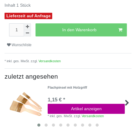
Inhalt
1
Stück
Lieferzeit auf Anfrage
In den Warenkorb
Wunschliste
* inkl. ges. MwSt. zzgl.
Versandkosten
zuletzt angesehen
Flachpinsel mit Holzgriff
1,15 € *
Artikel anzeigen
*
inkl. ges. MwSt.
zzgl.
Versandkosten