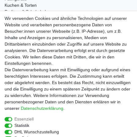
Kuchen & Torten
Pralinen & Schokolade
Lebensmittel
Wir verwenden Cookies und ähnliche Technologien auf unserer
Gutscheine
Website und verarbeiten personenbezogene Daten von
Besucher:innen unserer Webseite (z.B. IP-Adresse), um z.B.
Informationen
Inhalte und Anzeigen zu personalisieren, Medien von
Zahlungsarten
Drittanbietern einzubinden oder Zugriffe auf unsere Website zu
Versandkosten
analysieren. Die Datenverarbeitung erfolgt erst durch gesetzte
Cookies. Wir teilen diese Daten mit Dritten, die wir in den
Service
Einstellungen benennen.
Rezepte
Die Datenverarbeitung kann mit Einwilligung oder aufgrund eines
Newsletter
berechtigten Interesses erfolgen. Die Zustimmung kann erteilt
Blog
oder abgelehnt werden. Es besteht das Recht, nicht einzuwilligen
Choco Patiss
und die Einwilligung zu einem späteren Zeitpunkt zu ändern oder
zu widerrufen. Weitere Informationen zur Verwendung
personenbezogener Daten und den Diensten erklären wir in
|
unserer
Daten­schutz­erklärung
.
Essenziell
Statistik
Widerrufs­recht
Widerrufs­formular
Impressum
DHL Wunschzustellung