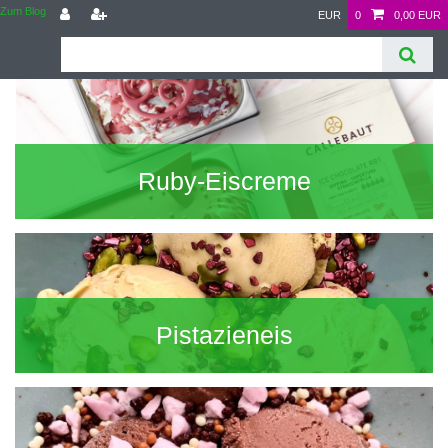
Zum Blog
EUR
0
0,00 EUR
Ruby-Eiscreme
Pistazieneis