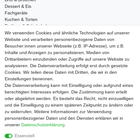
Dessert & Eis
Fachgeräte
Kuchen & Torten
Pralinen & Schokolade
Lebensmittel
Wir verwenden Cookies und ähnliche Technologien auf unserer
Gutscheine
Website und verarbeiten personenbezogene Daten von
Besucher:innen unserer Webseite (z.B. IP-Adresse), um z.B.
Informationen
Inhalte und Anzeigen zu personalisieren, Medien von
Zahlungsarten
Drittanbietern einzubinden oder Zugriffe auf unsere Website zu
Versandkosten
analysieren. Die Datenverarbeitung erfolgt erst durch gesetzte
Cookies. Wir teilen diese Daten mit Dritten, die wir in den
Service
Einstellungen benennen.
Rezepte
Die Datenverarbeitung kann mit Einwilligung oder aufgrund eines
Newsletter
berechtigten Interesses erfolgen. Die Zustimmung kann erteilt
Blog
oder abgelehnt werden. Es besteht das Recht, nicht einzuwilligen
Choco Patiss
und die Einwilligung zu einem späteren Zeitpunkt zu ändern oder
zu widerrufen. Weitere Informationen zur Verwendung
personenbezogener Daten und den Diensten erklären wir in
|
unserer
Daten­schutz­erklärung
.
Essenziell