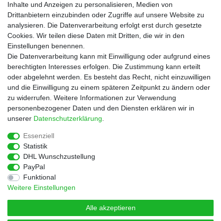
Informationen
Inhalte und Anzeigen zu personalisieren, Medien von
Zahlungsarten
Drittanbietern einzubinden oder Zugriffe auf unsere Website zu
Versandkosten
analysieren. Die Datenverarbeitung erfolgt erst durch gesetzte
Cookies. Wir teilen diese Daten mit Dritten, die wir in den
Service
Einstellungen benennen.
Rezepte
Die Datenverarbeitung kann mit Einwilligung oder aufgrund eines
Newsletter
berechtigten Interesses erfolgen. Die Zustimmung kann erteilt
Blog
oder abgelehnt werden. Es besteht das Recht, nicht einzuwilligen
Choco Patiss
und die Einwilligung zu einem späteren Zeitpunkt zu ändern oder
zu widerrufen. Weitere Informationen zur Verwendung
personenbezogener Daten und den Diensten erklären wir in
|
unserer
Daten­schutz­erklärung
.
Essenziell
Statistik
Widerrufs­recht
Widerrufs­formular
Impressum
DHL Wunschzustellung
PayPal
Funktional
Daten­schutz­erklärung
AGB
Kontakt
Weitere Einstellungen
Alle akzeptieren