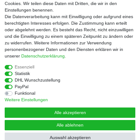
Cookies. Wir teilen diese Daten mit Dritten, die wir in den
Service
Einstellungen benennen.
Rezepte
Die Datenverarbeitung kann mit Einwilligung oder aufgrund eines
Newsletter
berechtigten Interesses erfolgen. Die Zustimmung kann erteilt
Blog
oder abgelehnt werden. Es besteht das Recht, nicht einzuwilligen
Choco Patiss
und die Einwilligung zu einem späteren Zeitpunkt zu ändern oder
zu widerrufen. Weitere Informationen zur Verwendung
personenbezogener Daten und den Diensten erklären wir in
|
unserer
Daten­schutz­erklärung
.
Essenziell
Statistik
Widerrufs­recht
Widerrufs­formular
Impressum
DHL Wunschzustellung
PayPal
Funktional
Daten­schutz­erklärung
AGB
Kontakt
Weitere Einstellungen
Alle akzeptieren
Alle ablehnen
© Copyright 2026 | Alle Rechte vorbehalten.
Auswahl akzeptieren