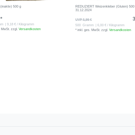
(inaktiv) 500 g
REDUZIERT Weizenkleber (Gluten) 50
31.12.2024
 *
3
UVP 5,99 €
mm
| 9,18 € / Kilogramm
500
Gramm
| 6,00 € / Kilogramm
. MwSt.
zzgl.
Versandkosten
*
inkl. ges. MwSt.
zzgl.
Versandkosten