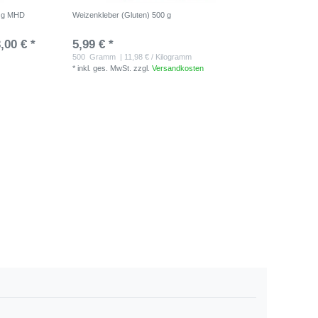
0 g MHD
Weizenkleber (Gluten) 500 g
,00 € *
5,99 € *
500
Gramm
| 11,98 € / Kilogramm
*
inkl. ges. MwSt.
zzgl.
Versandkosten