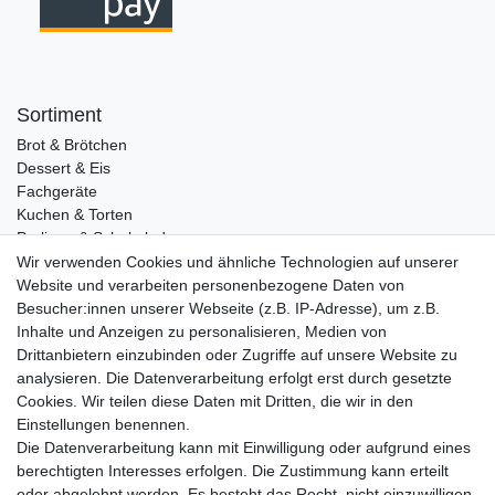
Sortiment
Brot & Brötchen
Dessert & Eis
Fachgeräte
Kuchen & Torten
Pralinen & Schokolade
Lebensmittel
Wir verwenden Cookies und ähnliche Technologien auf unserer
Gutscheine
Website und verarbeiten personenbezogene Daten von
Besucher:innen unserer Webseite (z.B. IP-Adresse), um z.B.
Informationen
Inhalte und Anzeigen zu personalisieren, Medien von
Zahlungsarten
Drittanbietern einzubinden oder Zugriffe auf unsere Website zu
Versandkosten
analysieren. Die Datenverarbeitung erfolgt erst durch gesetzte
Cookies. Wir teilen diese Daten mit Dritten, die wir in den
Service
Einstellungen benennen.
Rezepte
Die Datenverarbeitung kann mit Einwilligung oder aufgrund eines
Newsletter
berechtigten Interesses erfolgen. Die Zustimmung kann erteilt
Blog
oder abgelehnt werden. Es besteht das Recht, nicht einzuwilligen