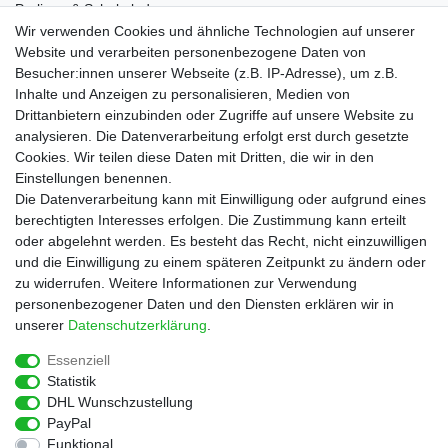
Pralinen & Schokolade
Lebensmittel
Wir verwenden Cookies und ähnliche Technologien auf unserer
Gutscheine
Website und verarbeiten personenbezogene Daten von
Besucher:innen unserer Webseite (z.B. IP-Adresse), um z.B.
Informationen
Inhalte und Anzeigen zu personalisieren, Medien von
Zahlungsarten
Drittanbietern einzubinden oder Zugriffe auf unsere Website zu
Versandkosten
analysieren. Die Datenverarbeitung erfolgt erst durch gesetzte
Cookies. Wir teilen diese Daten mit Dritten, die wir in den
Service
Einstellungen benennen.
Rezepte
Die Datenverarbeitung kann mit Einwilligung oder aufgrund eines
Newsletter
berechtigten Interesses erfolgen. Die Zustimmung kann erteilt
Blog
oder abgelehnt werden. Es besteht das Recht, nicht einzuwilligen
Choco Patiss
und die Einwilligung zu einem späteren Zeitpunkt zu ändern oder
zu widerrufen. Weitere Informationen zur Verwendung
personenbezogener Daten und den Diensten erklären wir in
|
unserer
Daten­schutz­erklärung
.
Essenziell
Statistik
Widerrufs­recht
Widerrufs­formular
Impressum
DHL Wunschzustellung
PayPal
Funktional