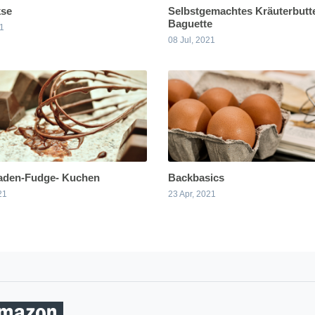
kse
Selbstgemachtes Kräuterbutt
Baguette
21
08 Jul, 2021
aden-Fudge- Kuchen
Backbasics
21
23 Apr, 2021