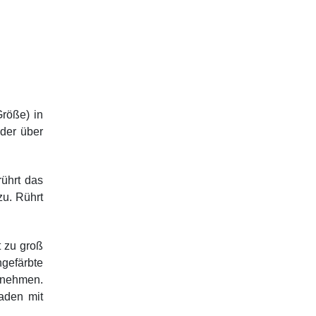
Größe) in
oder über
rührt das
zu. Rührt
t zu groß
ngefärbte
 nehmen.
laden mit