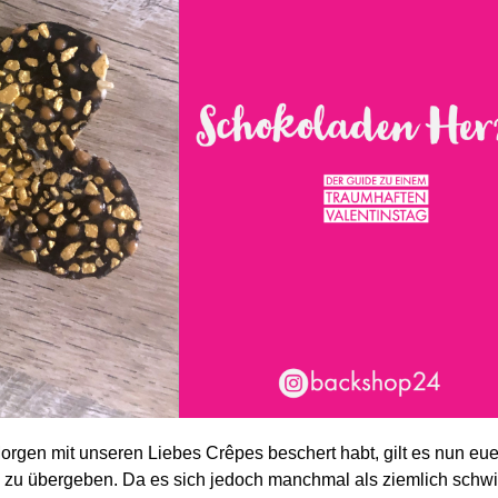
rgen mit unseren Liebes Crêpes beschert habt, gilt es nun eue
 zu übergeben. Da es sich jedoch manchmal als ziemlich schwi