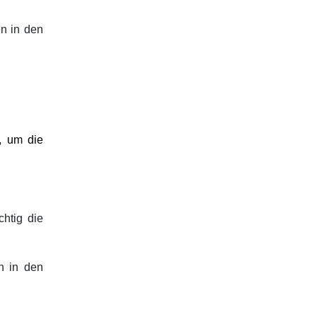
en in den
, um die
htig die
n in den