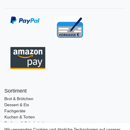
Sortiment
Brot & Brötchen
Dessert & Eis
Fachgeräte
Kuchen & Torten
Pralinen & Schokolade
Lebensmittel
Wir verwenden Cookies und ähnliche Technologien auf unserer