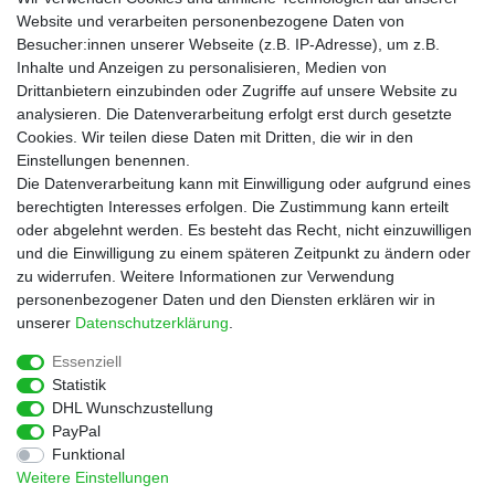
Gutscheine
Website und verarbeiten personenbezogene Daten von
Besucher:innen unserer Webseite (z.B. IP-Adresse), um z.B.
Informationen
Inhalte und Anzeigen zu personalisieren, Medien von
Zahlungsarten
Drittanbietern einzubinden oder Zugriffe auf unsere Website zu
Versandkosten
analysieren. Die Datenverarbeitung erfolgt erst durch gesetzte
Cookies. Wir teilen diese Daten mit Dritten, die wir in den
Service
Einstellungen benennen.
Rezepte
Die Datenverarbeitung kann mit Einwilligung oder aufgrund eines
Newsletter
berechtigten Interesses erfolgen. Die Zustimmung kann erteilt
Blog
oder abgelehnt werden. Es besteht das Recht, nicht einzuwilligen
Choco Patiss
und die Einwilligung zu einem späteren Zeitpunkt zu ändern oder
zu widerrufen. Weitere Informationen zur Verwendung
personenbezogener Daten und den Diensten erklären wir in
|
unserer
Daten­schutz­erklärung
.
Essenziell
Statistik
Widerrufs­recht
Widerrufs­formular
Impressum
DHL Wunschzustellung
PayPal
Funktional
Daten­schutz­erklärung
AGB
Kontakt
Weitere Einstellungen