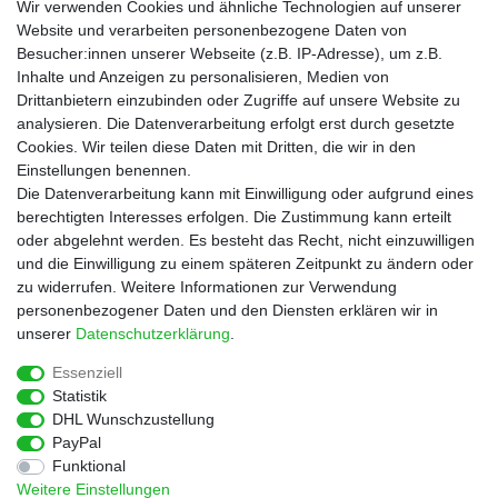
Lebensmittel
Wir verwenden Cookies und ähnliche Technologien auf unserer
Gutscheine
Website und verarbeiten personenbezogene Daten von
Besucher:innen unserer Webseite (z.B. IP-Adresse), um z.B.
Informationen
Inhalte und Anzeigen zu personalisieren, Medien von
Zahlungsarten
Drittanbietern einzubinden oder Zugriffe auf unsere Website zu
Versandkosten
analysieren. Die Datenverarbeitung erfolgt erst durch gesetzte
Cookies. Wir teilen diese Daten mit Dritten, die wir in den
Service
Einstellungen benennen.
Rezepte
Die Datenverarbeitung kann mit Einwilligung oder aufgrund eines
Newsletter
berechtigten Interesses erfolgen. Die Zustimmung kann erteilt
Blog
oder abgelehnt werden. Es besteht das Recht, nicht einzuwilligen
Choco Patiss
und die Einwilligung zu einem späteren Zeitpunkt zu ändern oder
zu widerrufen. Weitere Informationen zur Verwendung
personenbezogener Daten und den Diensten erklären wir in
|
unserer
Daten­schutz­erklärung
.
Essenziell
Statistik
Widerrufs­recht
Widerrufs­formular
Impressum
DHL Wunschzustellung
PayPal
Funktional
Daten­schutz­erklärung
AGB
Kontakt
Weitere Einstellungen