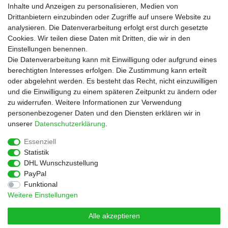
Informationen
Inhalte und Anzeigen zu personalisieren, Medien von
Zahlungsarten
Drittanbietern einzubinden oder Zugriffe auf unsere Website zu
Versandkosten
analysieren. Die Datenverarbeitung erfolgt erst durch gesetzte
Cookies. Wir teilen diese Daten mit Dritten, die wir in den
Service
Einstellungen benennen.
Rezepte
Die Datenverarbeitung kann mit Einwilligung oder aufgrund eines
Newsletter
berechtigten Interesses erfolgen. Die Zustimmung kann erteilt
Blog
oder abgelehnt werden. Es besteht das Recht, nicht einzuwilligen
Choco Patiss
und die Einwilligung zu einem späteren Zeitpunkt zu ändern oder
zu widerrufen. Weitere Informationen zur Verwendung
personenbezogener Daten und den Diensten erklären wir in
|
unserer
Daten­schutz­erklärung
.
Essenziell
Statistik
Widerrufs­recht
Widerrufs­formular
Impressum
DHL Wunschzustellung
PayPal
Funktional
Daten­schutz­erklärung
AGB
Kontakt
Weitere Einstellungen
Alle akzeptieren