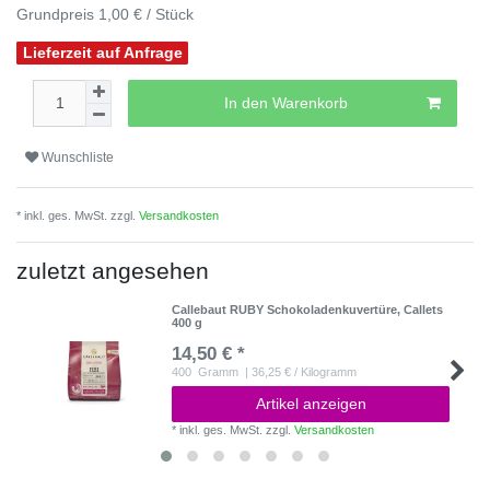
Grundpreis
1,00 € / Stück
Lieferzeit auf Anfrage
In den Warenkorb
Wunschliste
* inkl. ges. MwSt. zzgl.
Versandkosten
zuletzt angesehen
Callebaut RUBY Schokoladenkuvertüre, Callets
400 g
14,50 € *
400
Gramm
| 36,25 € / Kilogramm
Artikel anzeigen
*
inkl. ges. MwSt.
zzgl.
Versandkosten