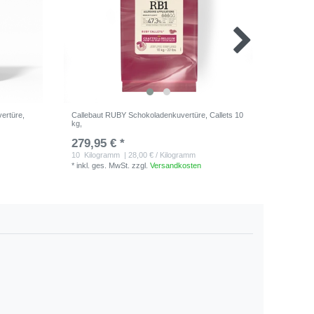
ertüre,
Callebaut RUBY Schokoladenkuvertüre, Callets 10
Callebau
kg,
2,5kg
279,95 € *
73,25 
10
Kilogramm
| 28,00 € / Kilogramm
2.5
Kilo
*
inkl. ges. MwSt.
zzgl.
Versandkosten
*
inkl. ge