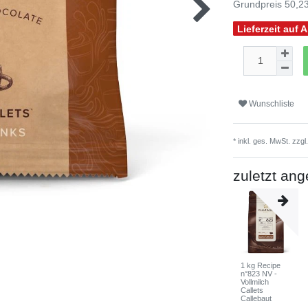
Grundpreis
50,23
Lieferzeit auf 
Wunschliste
* inkl. ges. MwSt. zzgl
zuletzt an
1 kg Recipe
n°823 NV -
Vollmilch
Callets
Callebaut