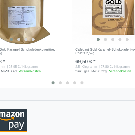
 Gold Karamell Schokoladenkuvertüre,
Callebaut Gold Karamell-Schokoladenkuv
kg
Callets 2,5kg
€ *
69,50 € *
amm
| 26,95 € / Kilogramm
2.5
Kilogramm
| 27,80 € / Kilogramm
. MwSt.
zzgl.
Versandkosten
*
inkl. ges. MwSt.
zzgl.
Versandkosten