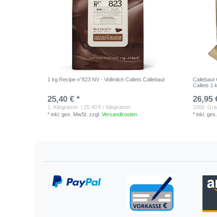
1 kg Recipe n°823 NV - Vollmilch Callets Callebaut
Callebaut
Callets 1 
25,40 € *
26,95 
1
Kilogramm
| 25,40 € / Kilogramm
1000
Gr
*
inkl. ges. MwSt.
zzgl.
Versandkosten
*
inkl. ges