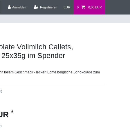
Anmelden
Registrieren
EUR
0
0,00 EUR
late Vollmilch Callets,
t 25x35g im Spender
it tollem Geschmack - lecker! Echte belgische Schokolade zum
35
*
EUR
m