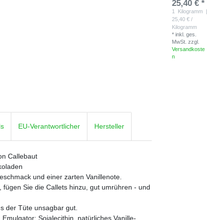
25,40 € *
1
Kilogramm
|
25,40 € /
Kilogramm
*
inkl. ges.
MwSt.
zzgl.
Versandkoste
n
ls
EU-Verantwortlicher
Hersteller
on Callebaut
koladen
schmack und einer zarten Vanillenote.
, fügen Sie die Callets hinzu, gut umrühren - und
s der Tüte unsagbar gut.
Emulgator: Sojalecithin, natürliches Vanille-