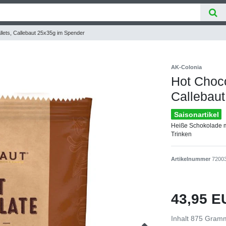
llets, Callebaut 25x35g im Spender
AK-Colonia
Hot Choco
Callebau
Saisonartikel
Heiße Schokolade m
Trinken
Artikelnummer
7200
43,95 
Inhalt
875
Gram