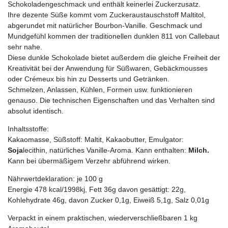
Schokoladengeschmack und enthält keinerlei Zuckerzusatz.
Ihre dezente Süße kommt vom Zuckeraustauschstoff Maltitol,
abgerundet mit natürlicher Bourbon-Vanille. Geschmack und
Mundgefühl kommen der traditionellen dunklen 811 von Callebaut
sehr nahe.
Diese dunkle Schokolade bietet außerdem die gleiche Freiheit der
Kreativität bei der Anwendung für Süßwaren, Gebäckmousses
oder Crémeux bis hin zu Desserts und Getränken.
Schmelzen, Anlassen, Kühlen, Formen usw. funktionieren
genauso. Die technischen Eigenschaften und das Verhalten sind
absolut identisch.
Inhaltsstoffe:
Kakaomasse, Süßstoff: Maltit, Kakaobutter, Emulgator:
Soja
lecithin, natürliches Vanille-Aroma. Kann enthalten:
Milch.
Kann bei übermäßigem Verzehr abführend wirken.
Nährwertdeklaration: je 100 g
Energie 478 kcal/1998kj, Fett 36g davon gesättigt: 22g,
Kohlehydrate 46g, davon Zucker 0,1g, Eiweiß 5,1g, Salz 0,01g
Verpackt in einem praktischen, wiederverschließbaren 1 kg