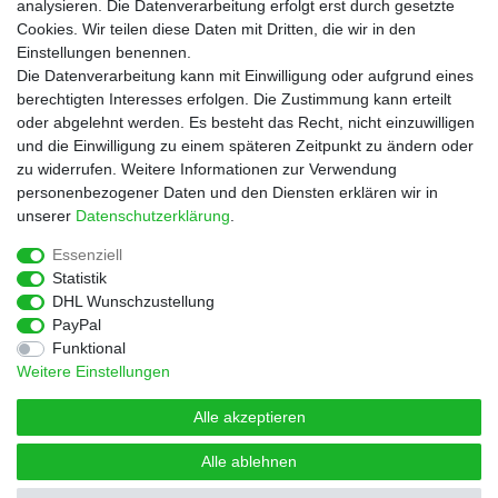
Versandkosten
analysieren. Die Datenverarbeitung erfolgt erst durch gesetzte
Cookies. Wir teilen diese Daten mit Dritten, die wir in den
Service
Einstellungen benennen.
Rezepte
Die Datenverarbeitung kann mit Einwilligung oder aufgrund eines
Newsletter
berechtigten Interesses erfolgen. Die Zustimmung kann erteilt
Blog
oder abgelehnt werden. Es besteht das Recht, nicht einzuwilligen
Choco Patiss
und die Einwilligung zu einem späteren Zeitpunkt zu ändern oder
zu widerrufen. Weitere Informationen zur Verwendung
personenbezogener Daten und den Diensten erklären wir in
|
unserer
Daten­schutz­erklärung
.
Essenziell
Statistik
Widerrufs­recht
Widerrufs­formular
Impressum
DHL Wunschzustellung
PayPal
Funktional
Daten­schutz­erklärung
AGB
Kontakt
Weitere Einstellungen
Alle akzeptieren
Alle ablehnen
© Copyright 2026 | Alle Rechte vorbehalten.