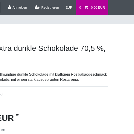
Anmelden
Registrieren
EUR
0
0,00 EUR
extra dunkle Schokolade 70,5 %,
vollmundige dunkle Schokolade mit kräftigem Röstkakaogeschmack
okolade, mit einem stark ausgeprägten Röstaroma.
48
*
 EUR
amm