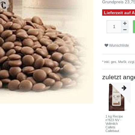
Grundpreis
23,75
Lieferzeit auf 
Wunschliste
* inkl. ges. MwSt. zzgl
zuletzt an
1 kg Recipe
n°823 NV -
Vollmilch
Callets
Callebaut