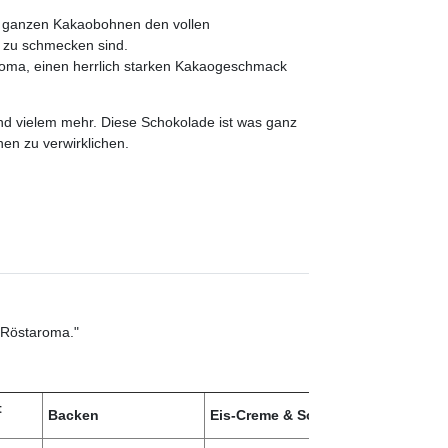
den ganzen Kakaobohnen den vollen
 zu schmecken sind.
aroma, einen herrlich starken Kakaogeschmack
nd vielem mehr. Diese Schokolade ist was ganz
en zu verwirklichen.
n Röstaroma."
t
Backen
Eis-Creme & Sorbets