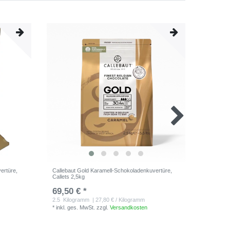
ertüre,
Callebaut Gold Karamell-Schokoladenkuvertüre,
Callebau
Callets 2,5kg
kg,
69,50 € *
279,95
2.5
Kilogramm
| 27,80 € / Kilogramm
10
Kilog
*
inkl. ges. MwSt.
zzgl.
Versandkosten
*
inkl. ge