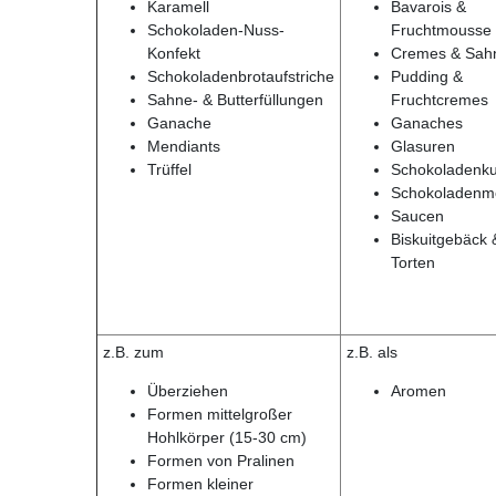
Karamell
Bavarois &
Schokoladen-Nuss-
Fruchtmousse
Konfekt
Cremes & Sah
Schokoladenbrotaufstriche
Pudding &
Sahne- & Butterfüllungen
Fruchtcremes
Ganache
Ganaches
Mendiants
Glasuren
Trüffel
Schokoladenk
Schokoladenm
Saucen
Biskuitgebäck 
Torten
z.B. zum
z.B. als
Überziehen
Aromen
Formen mittelgroßer
Hohlkörper (15-30 cm)
Formen von Pralinen
Formen kleiner