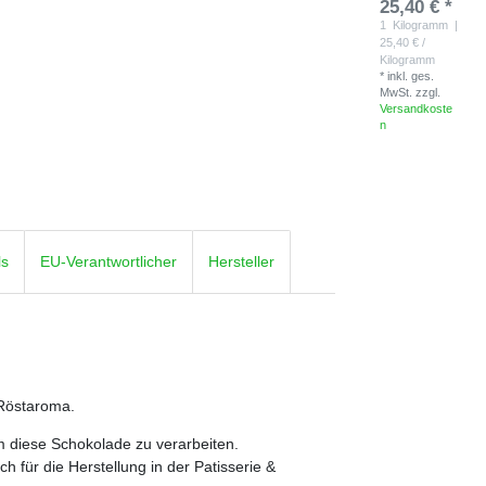
25,40 € *
1
Kilogramm
|
25,40 € /
Kilogramm
*
inkl. ges.
MwSt.
zzgl.
Versandkoste
n
ls
EU-Verantwortlicher
Hersteller
 Röstaroma.
 diese Schokolade zu verarbeiten.
h für die Herstellung in der Patisserie &