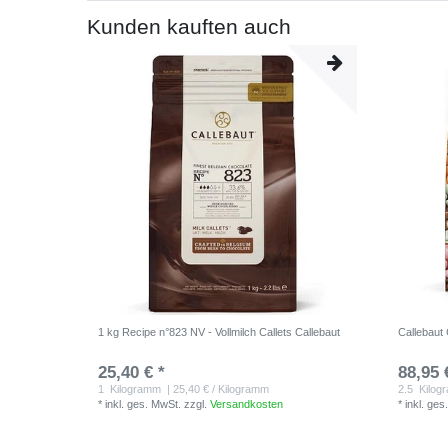
Kunden kauften auch
1 kg Recipe n°823 NV - Vollmilch Callets Callebaut
Callebaut
25,40 € *
88,95 
1
Kilogramm
| 25,40 € / Kilogramm
2.5
Kilog
*
inkl. ges. MwSt.
zzgl.
Versandkosten
*
inkl. ges