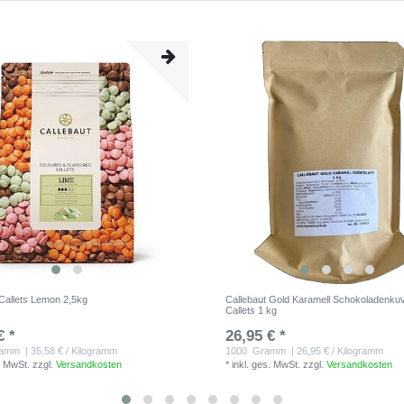
 Callets Lemon 2,5kg
Callebaut Gold Karamell Schokoladenkuv
Callets 1 kg
€ *
26,95 € *
ramm
| 35,58 € / Kilogramm
1000
Gramm
| 26,95 € / Kilogramm
. MwSt.
zzgl.
Versandkosten
*
inkl. ges. MwSt.
zzgl.
Versandkosten