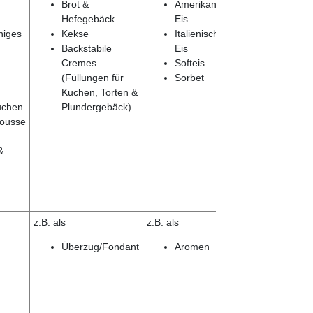
Brot &
Amerikanisches
Hefegebäck
Eis
niges
Kekse
Italienisches
Backstabile
Eis
Cremes
Softeis
(Füllungen für
Sorbet
Kuchen, Torten &
uchen
Plundergebäck)
ousse
&
z.B. als
z.B. als
Überzug/Fondant
Aromen