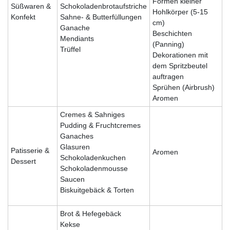
Formen kleiner
Süßwaren &
Schokoladenbrotaufstriche
Hohlkörper (5-15
Konfekt
Sahne- & Butterfüllungen
cm)
Ganache
Beschichten
Mendiants
(Panning)
Trüffel
Dekorationen mit
dem Spritzbeutel
auftragen
Sprühen (Airbrush)
Aromen
Cremes & Sahniges
Pudding & Fruchtcremes
Ganaches
Glasuren
Patisserie &
Aromen
Schokoladenkuchen
Dessert
Schokoladenmousse
Saucen
Biskuitgebäck & Torten
Brot & Hefegebäck
Kekse