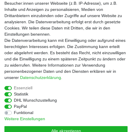
Besucher:innen unserer Webseite (z.B. IP-Adresse), um z.B.
Informationen
Inhalte und Anzeigen zu personalisieren, Medien von
Zahlungsarten
Drittanbietern einzubinden oder Zugriffe auf unsere Website zu
Versandkosten
analysieren. Die Datenverarbeitung erfolgt erst durch gesetzte
Cookies. Wir teilen diese Daten mit Dritten, die wir in den
Service
Einstellungen benennen.
Rezepte
Die Datenverarbeitung kann mit Einwilligung oder aufgrund eines
Newsletter
berechtigten Interesses erfolgen. Die Zustimmung kann erteilt
Blog
oder abgelehnt werden. Es besteht das Recht, nicht einzuwilligen
Choco Patiss
und die Einwilligung zu einem späteren Zeitpunkt zu ändern oder
zu widerrufen. Weitere Informationen zur Verwendung
personenbezogener Daten und den Diensten erklären wir in
|
unserer
Daten­schutz­erklärung
.
Essenziell
Statistik
Widerrufs­recht
Widerrufs­formular
Impressum
DHL Wunschzustellung
PayPal
Funktional
Daten­schutz­erklärung
AGB
Kontakt
Weitere Einstellungen
Alle akzeptieren