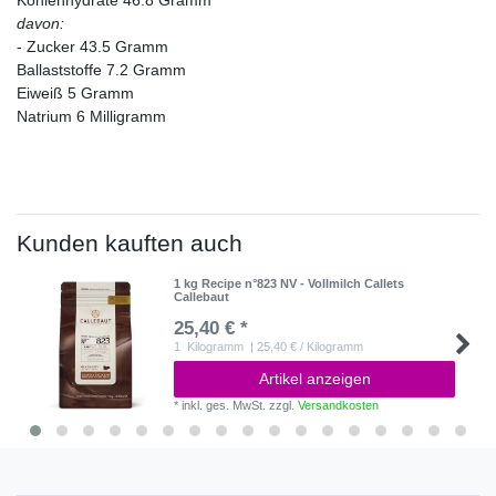
Kohlenhydrate 46.8 Gramm
davon:
- Zucker 43.5 Gramm
Ballaststoffe 7.2 Gramm
Eiweiß 5 Gramm
Natrium 6 Milligramm
Kunden kauften auch
1 kg Recipe n°823 NV - Vollmilch Callets
Callebaut
25,40 € *
1
Kilogramm
| 25,40 € / Kilogramm
Artikel anzeigen
*
inkl. ges. MwSt.
zzgl.
Versandkosten