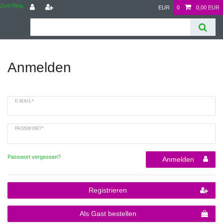
Zum Blog
EUR
0
0,00 EUR
Anmelden
E-MAIL*
PASSWORT*
Passwort vergessen?
Anmelden
Registrieren
Als Gast bestellen