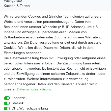
Fachgeräte
Kuchen & Torten
Pralinen & Schokolade
Lebensmittel
Wir verwenden Cookies und ähnliche Technologien auf unserer
Gutscheine
Website und verarbeiten personenbezogene Daten von
Besucher:innen unserer Webseite (z.B. IP-Adresse), um z.B.
Informationen
Inhalte und Anzeigen zu personalisieren, Medien von
Zahlungsarten
Drittanbietern einzubinden oder Zugriffe auf unsere Website zu
Versandkosten
analysieren. Die Datenverarbeitung erfolgt erst durch gesetzte
Cookies. Wir teilen diese Daten mit Dritten, die wir in den
Service
Einstellungen benennen.
Rezepte
Die Datenverarbeitung kann mit Einwilligung oder aufgrund eines
Newsletter
berechtigten Interesses erfolgen. Die Zustimmung kann erteilt
Blog
oder abgelehnt werden. Es besteht das Recht, nicht einzuwilligen
Choco Patiss
und die Einwilligung zu einem späteren Zeitpunkt zu ändern oder
zu widerrufen. Weitere Informationen zur Verwendung
personenbezogener Daten und den Diensten erklären wir in
|
unserer
Daten­schutz­erklärung
.
Essenziell
Statistik
Widerrufs­recht
Widerrufs­formular
Impressum
DHL Wunschzustellung