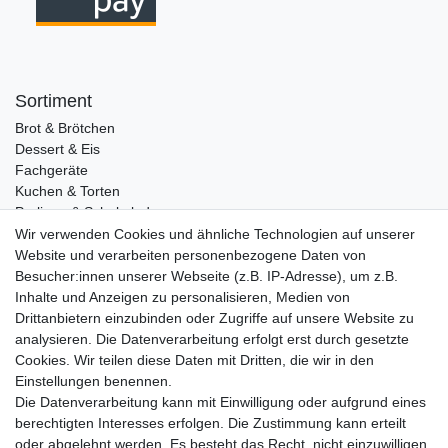
Sortiment
Brot & Brötchen
Dessert & Eis
Fachgeräte
Kuchen & Torten
Pralinen & Schokolade
Lebensmittel
Wir verwenden Cookies und ähnliche Technologien auf unserer
Gutscheine
Website und verarbeiten personenbezogene Daten von
Besucher:innen unserer Webseite (z.B. IP-Adresse), um z.B.
Informationen
Inhalte und Anzeigen zu personalisieren, Medien von
Zahlungsarten
Drittanbietern einzubinden oder Zugriffe auf unsere Website zu
Versandkosten
analysieren. Die Datenverarbeitung erfolgt erst durch gesetzte
Cookies. Wir teilen diese Daten mit Dritten, die wir in den
Service
Einstellungen benennen.
Rezepte
Die Datenverarbeitung kann mit Einwilligung oder aufgrund eines
Newsletter
berechtigten Interesses erfolgen. Die Zustimmung kann erteilt
Blog
oder abgelehnt werden. Es besteht das Recht, nicht einzuwilligen