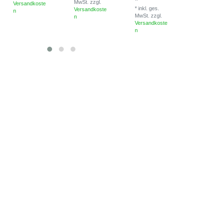
*
MwSt.
zzgl.
*
inkl. ges
Versandkoste
*
inkl. ges.
Versandkoste
MwSt.
zzg
n
MwSt.
zzgl.
n
Versandk
Versandkoste
n
n