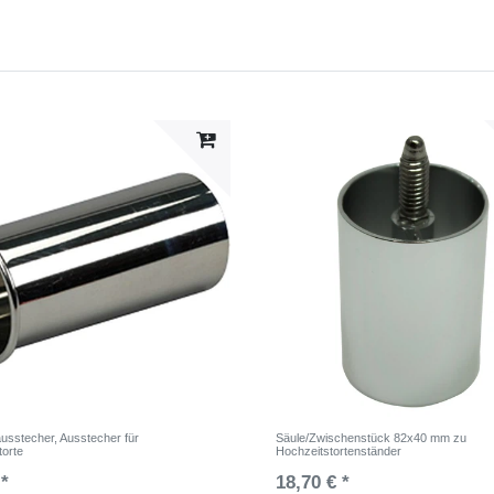
ausstecher, Ausstecher für
Säule/Zwischenstück 82x40 mm zu
torte
Hochzeitstortenständer
 *
18,70 € *