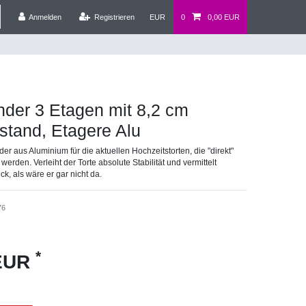
Anmelden
Registrieren
EUR
0
0,00 EUR
nder 3 Etagen mit 8,2 cm
stand, Etagere Alu
er aus Aluminium für die aktuellen Hochzeitstorten, die "direkt"
werden. Verleiht der Torte absolute Stabilität und vermittelt
k, als wäre er gar nicht da.
76
*
 EUR