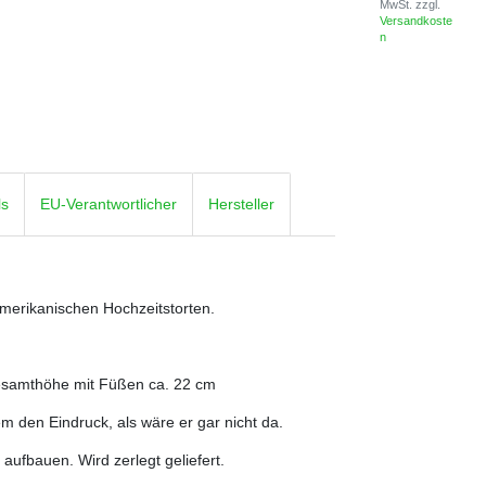
MwSt.
zzgl.
Versandkoste
n
ls
EU-Verantwortlicher
Hersteller
amerikanischen Hochzeitstorten.
esamthöhe mit Füßen ca. 22 cm
dem den Eindruck, als wäre er gar nicht da.
ufbauen. Wird zerlegt geliefert.