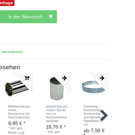
Anfrage
In den Warenkorb
.
Versandkosten
gesehen
Mittellochausst
Säule/Zwische
Tortenring
Tortenst
echer,
nstück 82x40
Dessertring
3 Etagen 
Ausstecher für
mm zu
Kuchenring
8,2 cm
Hochzeitstorte
Hochzeitstorte
aus Aluminium,
Etagenab
nständer
Randhöhe 6
d, Etager
9,95 € *
cm
18,70 € *
119,0
*
inkl. ges.
ab 7,50 €
*
*
inkl. ges.
MwSt.
zzgl.