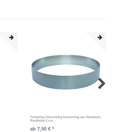
Tortenring Dessertring Kuchenring aus Aluminium,
Tortenst
Randhöhe 6 cm
Etagere A
ab 7,50 € *
119,00