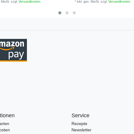
. MwSt.
zzgl.
Versandkosten
*
inkl. ges. MwSt.
zzgl.
Versandkosten
tionen
Service
arten
Rezepte
osten
Newsletter