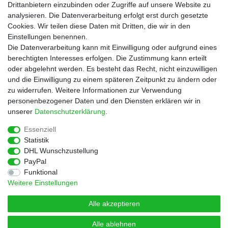
Zahlungsarten
Drittanbietern einzubinden oder Zugriffe auf unsere Website zu
Versandkosten
analysieren. Die Datenverarbeitung erfolgt erst durch gesetzte
Cookies. Wir teilen diese Daten mit Dritten, die wir in den
Service
Einstellungen benennen.
Rezepte
Die Datenverarbeitung kann mit Einwilligung oder aufgrund eines
Newsletter
berechtigten Interesses erfolgen. Die Zustimmung kann erteilt
Blog
oder abgelehnt werden. Es besteht das Recht, nicht einzuwilligen
Choco Patiss
und die Einwilligung zu einem späteren Zeitpunkt zu ändern oder
zu widerrufen. Weitere Informationen zur Verwendung
personenbezogener Daten und den Diensten erklären wir in
|
unserer
Daten­schutz­erklärung
.
Essenziell
Statistik
Widerrufs­recht
Widerrufs­formular
Impressum
DHL Wunschzustellung
PayPal
Funktional
Daten­schutz­erklärung
AGB
Kontakt
Weitere Einstellungen
Alle akzeptieren
Alle ablehnen