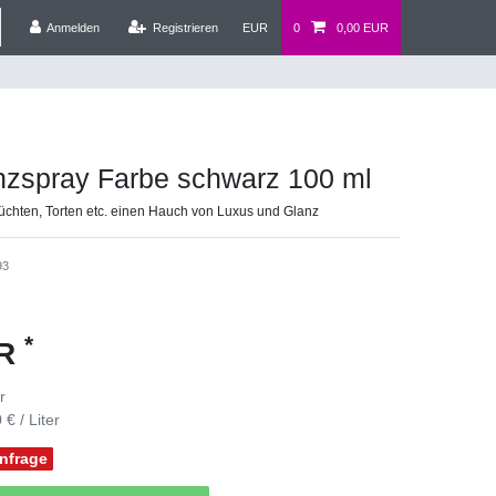
Anmelden
Registrieren
EUR
0
0,00 EUR
zspray Farbe schwarz 100 ml
Früchten, Torten etc. einen Hauch von Luxus und Glanz
93
*
UR
er
 € / Liter
Anfrage