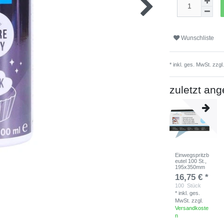
Wunschliste
* inkl. ges. MwSt. zzgl
zuletzt an
Einwegspritzb
eutel 100 St.,
195x350mm
16,75 € *
100
Stück
*
inkl. ges.
MwSt.
zzgl.
Versandkoste
n