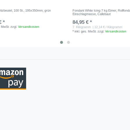
itzbeutel, 100 St., 195x350mm, grün
Fondant White Icing 7 kg Eimer, Rollfond
Einschlagmasse, Callebaut
€ *
84,95 € *
. MwSt.
zzgl.
Versandkosten
7
Kilogramm
| 12,14 € / Kilogramm
*
inkl. ges. MwSt.
zzgl.
Versandkosten