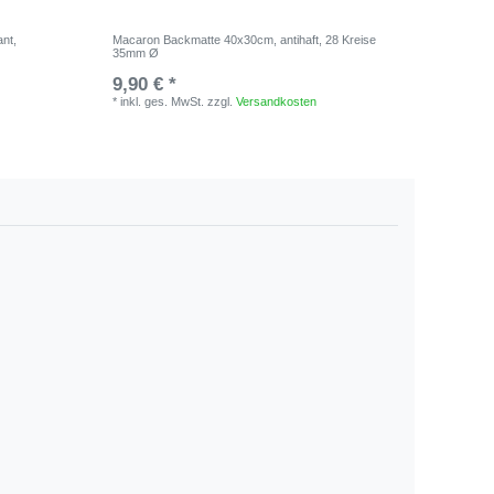
ant,
Macaron Backmatte 40x30cm, antihaft, 28 Kreise
Städter 
35mm Ø
9,90 € *
9,95 €
*
inkl. ges. MwSt.
zzgl.
Versandkosten
20
Gra
*
inkl. ge