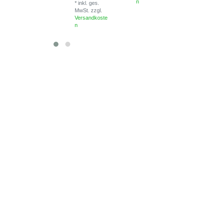
n
*
inkl. ges.
MwSt.
zzgl.
Versandkoste
n