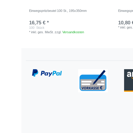
Einwegspritzbeutel 100 St., 195x350mm
Einwegspr
16,75 € *
10,80 
*
inkl. ges
100
Stück
*
inkl. ges. MwSt.
zzgl.
Versandkosten