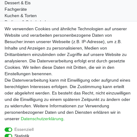
Dessert & Eis
Fachgeräte
Kuchen & Torten
Pralinen & Schokolade
Lebensmittel
Wir verwenden Cookies und ähnliche Technologien auf unserer
Gutscheine
Website und verarbeiten personenbezogene Daten von
Besucher:innen unserer Webseite (z.B. IP-Adresse), um z.B.
Informationen
Inhalte und Anzeigen zu personalisieren, Medien von
Zahlungsarten
Drittanbietern einzubinden oder Zugriffe auf unsere Website zu
Versandkosten
analysieren. Die Datenverarbeitung erfolgt erst durch gesetzte
Cookies. Wir teilen diese Daten mit Dritten, die wir in den
Service
Einstellungen benennen.
Rezepte
Die Datenverarbeitung kann mit Einwilligung oder aufgrund eines
Newsletter
berechtigten Interesses erfolgen. Die Zustimmung kann erteilt
Blog
oder abgelehnt werden. Es besteht das Recht, nicht einzuwilligen
Choco Patiss
und die Einwilligung zu einem späteren Zeitpunkt zu ändern oder
zu widerrufen. Weitere Informationen zur Verwendung
personenbezogener Daten und den Diensten erklären wir in
|
unserer
Daten­schutz­erklärung
.
Essenziell
Statistik