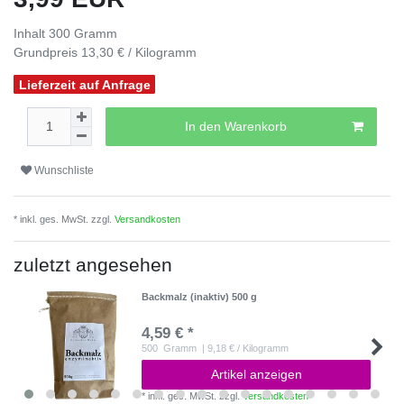
Inhalt
300
Gramm
Grundpreis
13,30 € / Kilogramm
Lieferzeit auf Anfrage
In den Warenkorb
Wunschliste
* inkl. ges. MwSt. zzgl.
Versandkosten
zuletzt angesehen
Backmalz (inaktiv) 500 g
4,59 € *
500
Gramm
| 9,18 € / Kilogramm
Artikel anzeigen
*
inkl. ges. MwSt.
zzgl.
Versandkosten