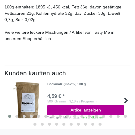
100g enthalten: 1895 kJ, 456 kcal, Fett 36g, davon gesättigte
Fettsäuren 21g, Kohlenhydrate 32g, dav. Zucker 30g, Eiweiß
0,7g, Salz 0,02g
Viele weitere leckere Mischungen / Artikel von Tasty Me in
unserem Shop erhältlich.
Kunden kauften auch
Backmalz (inaktiv) 500 g
4,59 € *
500
Gramm
| 9,18 € / Kilogramm
Artikel anzeigen
*
inkl. ges. MwSt.
zzgl.
Versandkosten