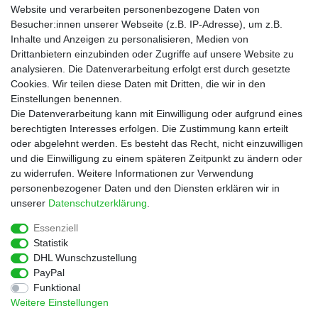
Gutscheine
Website und verarbeiten personenbezogene Daten von
Besucher:innen unserer Webseite (z.B. IP-Adresse), um z.B.
Informationen
Inhalte und Anzeigen zu personalisieren, Medien von
Zahlungsarten
Drittanbietern einzubinden oder Zugriffe auf unsere Website zu
Versandkosten
analysieren. Die Datenverarbeitung erfolgt erst durch gesetzte
Cookies. Wir teilen diese Daten mit Dritten, die wir in den
Service
Einstellungen benennen.
Rezepte
Die Datenverarbeitung kann mit Einwilligung oder aufgrund eines
Newsletter
berechtigten Interesses erfolgen. Die Zustimmung kann erteilt
Blog
oder abgelehnt werden. Es besteht das Recht, nicht einzuwilligen
Choco Patiss
und die Einwilligung zu einem späteren Zeitpunkt zu ändern oder
zu widerrufen. Weitere Informationen zur Verwendung
personenbezogener Daten und den Diensten erklären wir in
|
unserer
Daten­schutz­erklärung
.
Essenziell
Statistik
Widerrufs­recht
Widerrufs­formular
Impressum
DHL Wunschzustellung
PayPal
Funktional
Daten­schutz­erklärung
AGB
Kontakt
Weitere Einstellungen