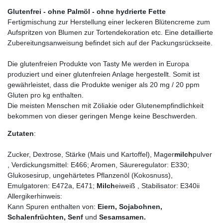
Glutenfrei - ohne Palmöl - ohne hydrierte Fette
Fertigmischung zur Herstellung einer leckeren Blütencreme zum
Aufspritzen von Blumen zur Tortendekoration etc. Eine detaillierte
Zubereitungsanweisung befindet sich auf der Packungsrückseite.
Die glutenfreien Produkte von Tasty Me werden in Europa
produziert und einer glutenfreien Anlage hergestellt. Somit ist
gewährleistet, dass die Produkte weniger als 20 mg / 20 ppm
Gluten pro kg enthalten.
Die meisten Menschen mit Zöliakie oder Glutenempfindlichkeit
bekommen von dieser geringen Menge keine Beschwerden.
Zutaten
:
Zucker, Dextrose, Stärke (Mais und Kartoffel), Mager
milch
pulver
, Verdickungsmittel: E466; Aromen, Säureregulator: E330;
Glukosesirup, ungehärtetes Pflanzenöl (Kokosnuss),
Emulgatoren: E472a, E471;
Milch
eiweiß , Stabilisator: E340ii
Allergikerhinweis:
Kann Spuren enthalten von:
Eiern, Sojabohnen,
Schalenfrüchten, Senf
und
Sesamsamen.