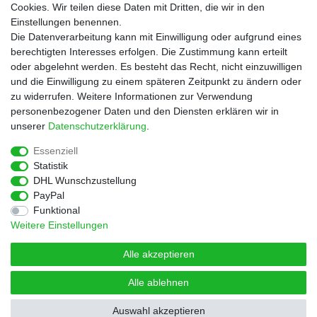
Cookies. Wir teilen diese Daten mit Dritten, die wir in den
Service
Einstellungen benennen.
Rezepte
Die Datenverarbeitung kann mit Einwilligung oder aufgrund eines
Newsletter
berechtigten Interesses erfolgen. Die Zustimmung kann erteilt
Blog
oder abgelehnt werden. Es besteht das Recht, nicht einzuwilligen
Choco Patiss
und die Einwilligung zu einem späteren Zeitpunkt zu ändern oder
zu widerrufen. Weitere Informationen zur Verwendung
personenbezogener Daten und den Diensten erklären wir in
|
unserer
Daten­schutz­erklärung
.
Essenziell
Statistik
Widerrufs­recht
Widerrufs­formular
Impressum
DHL Wunschzustellung
PayPal
Funktional
Daten­schutz­erklärung
AGB
Kontakt
Weitere Einstellungen
Alle akzeptieren
Alle ablehnen
© Copyright 2026 | Alle Rechte vorbehalten.
Auswahl akzeptieren