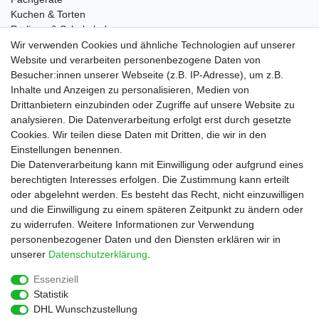
Kuchen & Torten
Pralinen & Schokolade
Lebensmittel
Wir verwenden Cookies und ähnliche Technologien auf unserer
Gutscheine
Website und verarbeiten personenbezogene Daten von
Besucher:innen unserer Webseite (z.B. IP-Adresse), um z.B.
Informationen
Inhalte und Anzeigen zu personalisieren, Medien von
Zahlungsarten
Drittanbietern einzubinden oder Zugriffe auf unsere Website zu
Versandkosten
analysieren. Die Datenverarbeitung erfolgt erst durch gesetzte
Cookies. Wir teilen diese Daten mit Dritten, die wir in den
Service
Einstellungen benennen.
Rezepte
Die Datenverarbeitung kann mit Einwilligung oder aufgrund eines
Newsletter
berechtigten Interesses erfolgen. Die Zustimmung kann erteilt
Blog
oder abgelehnt werden. Es besteht das Recht, nicht einzuwilligen
Choco Patiss
und die Einwilligung zu einem späteren Zeitpunkt zu ändern oder
zu widerrufen. Weitere Informationen zur Verwendung
personenbezogener Daten und den Diensten erklären wir in
|
unserer
Daten­schutz­erklärung
.
Essenziell
Statistik
Widerrufs­recht
Widerrufs­formular
Impressum
DHL Wunschzustellung