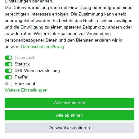
Einstellungen benennen.
Rezepte
Die Datenverarbeitung kann mit Einwilligung oder aufgrund eines
Newsletter
berechtigten Interesses erfolgen. Die Zustimmung kann erteilt
Blog
oder abgelehnt werden. Es besteht das Recht, nicht einzuwilligen
Choco Patiss
und die Einwilligung zu einem späteren Zeitpunkt zu ändern oder
zu widerrufen. Weitere Informationen zur Verwendung
personenbezogener Daten und den Diensten erklären wir in
|
unserer
Daten­schutz­erklärung
.
Essenziell
Statistik
Widerrufs­recht
Widerrufs­formular
Impressum
DHL Wunschzustellung
PayPal
Funktional
Daten­schutz­erklärung
AGB
Kontakt
Weitere Einstellungen
Alle akzeptieren
Alle ablehnen
© Copyright 2026 | Alle Rechte vorbehalten.
Auswahl akzeptieren