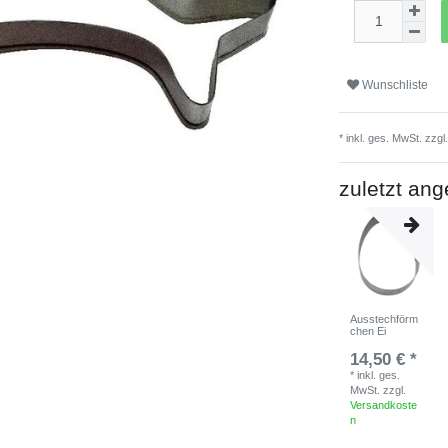
Wunschliste
* inkl. ges. MwSt. zzgl
zuletzt an
Ausstechförm
chen Ei
14,50 € *
*
inkl. ges.
MwSt.
zzgl.
Versandkoste
n