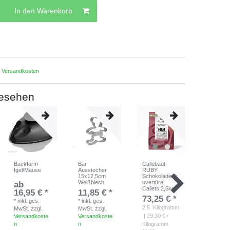
In den Warenkorb
.
Versandkosten
gesehen
Backform
Bär
Callebaut
Delphin-
Igel/Mäuse
Ausstecher
RUBY
Ausstech
15x12,5cm
Schokoladenk
21x10,5
Weißblech
uvertüre,
Weißblec
ab
Callets 2,5kg
16,95 € *
11,85 € *
9,45 €
73,25 € *
*
inkl. ges.
*
inkl. ges.
*
inkl. ges
2.5
Kilogramm
MwSt.
zzgl.
MwSt.
zzgl.
MwSt.
zzg
| 29,30 € /
Versandkoste
Versandkoste
Versandk
n
n
Kilogramm
n