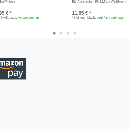
Igel/Mäuse
Bär Ausstecher 15x12,5cm Weißblech
95 € *
11,85 € *
. MwSt.
zzgl.
Versandkosten
*
inkl. ges. MwSt.
zzgl.
Versandkosten