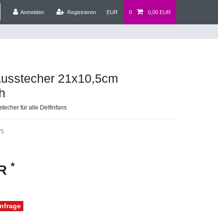
Anmelden
Registrieren
EUR
0
0,00 EUR
Ausstecher 21x10,5cm
h
techer für alle Delfinfans
75
*
UR
Anfrage