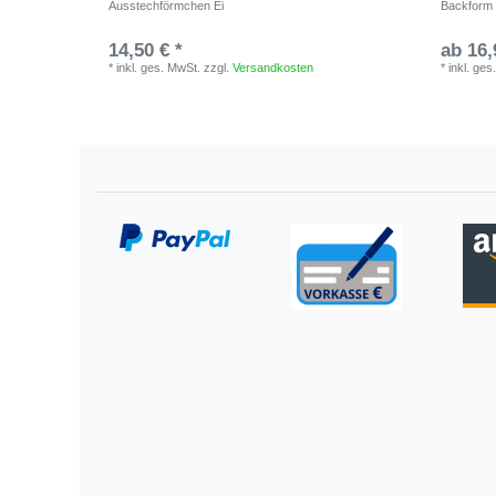
Ausstechförmchen Ei
Backform 
14,50 € *
ab 16,
*
inkl. ges. MwSt.
zzgl.
Versandkosten
*
inkl. ges