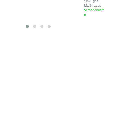
*
inkl. ges.
MwSt.
zzgl.
Versandkoste
n