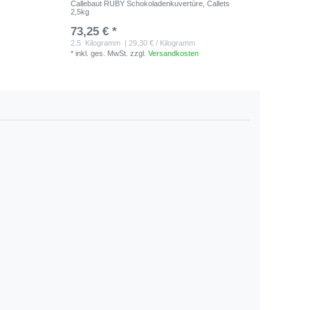
Callebaut RUBY Schokoladenkuvertüre, Callets
Delphin-
2,5kg
73,25 € *
9,45 €
*
inkl. ge
2.5
Kilogramm
| 29,30 € / Kilogramm
*
inkl. ges. MwSt.
zzgl.
Versandkosten