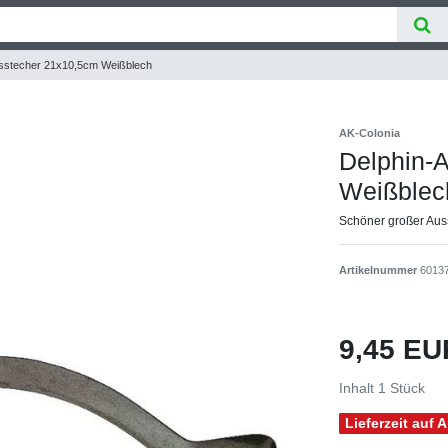
sstecher 21x10,5cm Weißblech
AK-Colonia
Delphin-
Weißblec
Schöner großer Auss
Artikelnummer
6013
9,45 E
Inhalt
1
Stück
Lieferzeit auf 