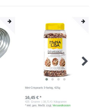
Mini-Crispearls 3-farbig, 425g
Schnitte
16,45 € *
23,70 
*
inkl. ge
425
Gramm
| 38,71 € / Kilogramm
*
inkl. ges. MwSt.
zzgl.
Versandkosten