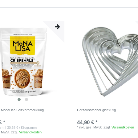
s MonaLisa Salzkaramell 800g
Herzausstecher glatt 8-tlg.
€ *
44,90 € *
*
inkl. ges. MwSt.
zzgl.
Versandkosten
mm
| 30,38 € / Kilogramm
. MwSt.
zzgl.
Versandkosten