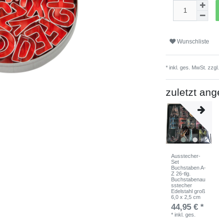
Wunschliste
* inkl. ges. MwSt. zzgl
zuletzt an
Ausstecher-
Set
Buchstaben A-
Z 26-tlg.
Buchstabenau
sstecher
Edelstahl groß
6,0 x 2,5 cm
44,95 € *
*
inkl. ges.