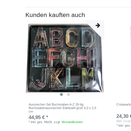
Kunden kauften auch
Ausstecher-Set Buchstaben A-Z 26-tlg.
Crispearl
Buchstabenausstecher Edelstahl groß 6,0 x 2,5
cm
24,30 
44,95 € *
800
Gra
*
inkl. ges. MwSt.
zzgl.
Versandkosten
*
inkl. ges