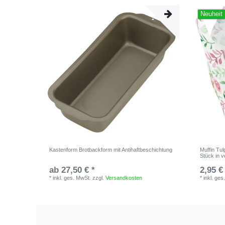
Neuheit
Kastenform Brotbackform mit Antihaftbeschichtung
Muffin Tu
Stück in 
ab 27,50 € *
2,95 €
*
inkl. ges. MwSt.
zzgl.
Versandkosten
*
inkl. ges