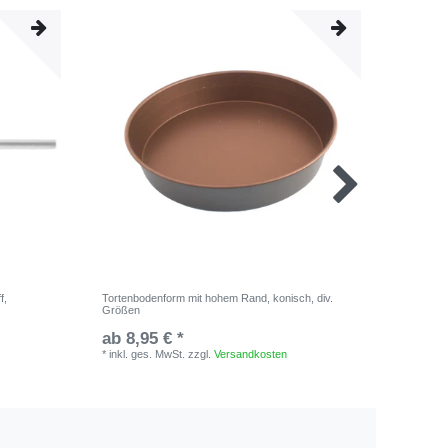
f,
Tortenbodenform mit hohem Rand, konisch, div.
Tortengit
Größen
ab 8,95 € *
13,50 
*
inkl. ges. MwSt.
zzgl.
Versandkosten
*
inkl. ge