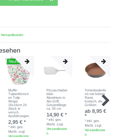
.
Versandkosten
gesehen
Neuheit
Muffin
Pizzaschieber
Tortenbodenfo
Tortengit
Tulpenförmch
klein
rm mit hohem
nze Kunst
en Tulip
Aluminium m.
Rand,
30 cm
Wraps
Alu-Griff,
konisch, div.
13,50 
16x16cm 24
Gesamtlänge
Größen
Stück in
ca. 50 cm
*
inkl. ges
ab 8,95 €
versch.
MwSt.
zzg
14,90 € *
*
Ausführungen
Versandk
*
inkl. ges.
*
inkl. ges.
2,95 € *
n
MwSt.
zzgl.
MwSt.
zzgl.
*
inkl. ges.
Versandkoste
Versandkoste
MwSt.
zzgl.
n
n
Versandkoste