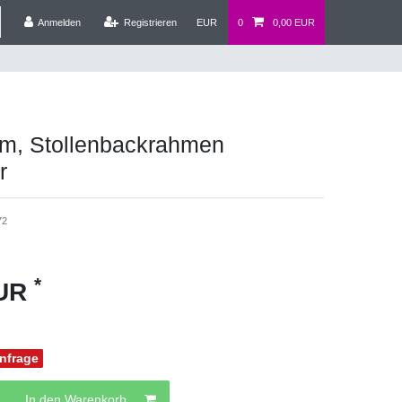
Anmelden
Registrieren
EUR
0
0,00 EUR
rm, Stollenbackrahmen
r
72
*
EUR
Anfrage
In den Warenkorb