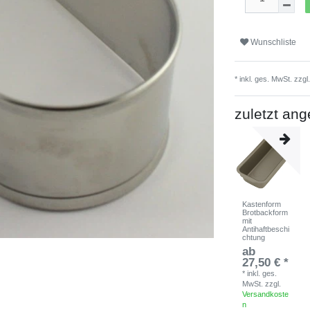
Wunschliste
* inkl. ges. MwSt. zzgl
zuletzt an
Kastenform
Brotbackform
mit
Antihaftbeschi
chtung
ab
27,50 € *
*
inkl. ges.
MwSt.
zzgl.
Versandkoste
n