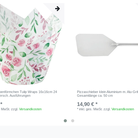
lpenförmchen Tulip Wraps 16x16cm 24
Pizzaschieber klein Aluminium m. Alu-Grif
versch. Ausführungen
Gesamtlänge ca. 50 cm
 *
14,90 € *
. MwSt.
zzgl.
Versandkosten
*
inkl. ges. MwSt.
zzgl.
Versandkosten