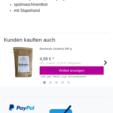
spülmaschinenfest
mit Stapelrand
Kunden kauften auch
Backmalz (inaktiv) 500 g
4,59 € *
500
Gramm
| 9,18 € / Kilogramm
Artikel anzeigen
*
inkl. ges. MwSt.
zzgl.
Versandkosten