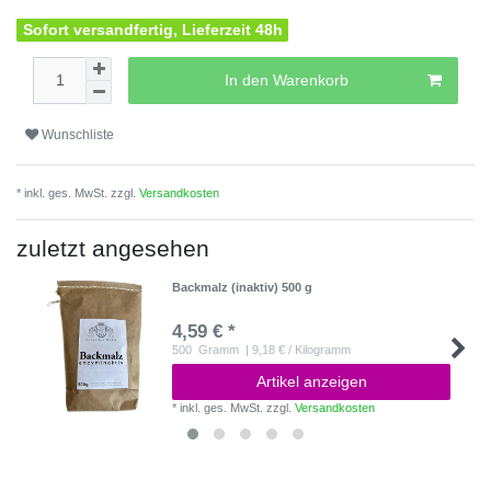
Sofort versandfertig, Lieferzeit 48h
In den Warenkorb
Wunschliste
* inkl. ges. MwSt. zzgl.
Versandkosten
zuletzt angesehen
Backmalz (inaktiv) 500 g
4,59 € *
500
Gramm
| 9,18 € / Kilogramm
Artikel anzeigen
*
inkl. ges. MwSt.
zzgl.
Versandkosten