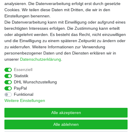
Versandkosten
analysieren. Die Datenverarbeitung erfolgt erst durch gesetzte
Cookies. Wir teilen diese Daten mit Dritten, die wir in den
Service
Einstellungen benennen.
Rezepte
Die Datenverarbeitung kann mit Einwilligung oder aufgrund eines
Newsletter
berechtigten Interesses erfolgen. Die Zustimmung kann erteilt
Blog
oder abgelehnt werden. Es besteht das Recht, nicht einzuwilligen
Choco Patiss
und die Einwilligung zu einem späteren Zeitpunkt zu ändern oder
zu widerrufen. Weitere Informationen zur Verwendung
personenbezogener Daten und den Diensten erklären wir in
|
unserer
Daten­schutz­erklärung
.
Essenziell
Statistik
Widerrufs­recht
Widerrufs­formular
Impressum
DHL Wunschzustellung
PayPal
Funktional
Daten­schutz­erklärung
AGB
Kontakt
Weitere Einstellungen
Alle akzeptieren
Alle ablehnen
© Copyright 2026 | Alle Rechte vorbehalten.