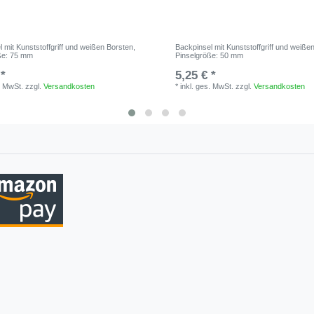
 mit Kunststoffgriff und weißen Borsten
,
Backpinsel mit Kunststoffgriff und weiße
ße: 75 mm
Pinselgröße: 50 mm
 *
5,25 € *
. MwSt.
zzgl.
Versandkosten
*
inkl. ges. MwSt.
zzgl.
Versandkosten