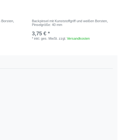
n Borsten
,
Backpinsel mit Kunststoffgriff und weißen Borsten
,
Einstich
Pinselgröße: 40 mm
Digitalth
3,75 € *
17,95 
*
inkl. ges. MwSt.
zzgl.
Versandkosten
*
inkl. ge