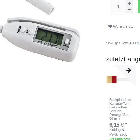
Wunschliste
* inkl. ges. MwSt. zzgl
zuletzt an
Backpinsel mit
Kunststoffgriff
und weißen
Borsten
,
Pinselgröße:
60 mm
6,15 € *
*
inkl. ges.
MwSt.
zzgl.
Versandkoste