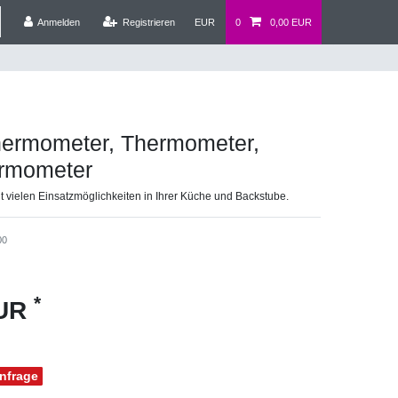
Anmelden
Registrieren
EUR
0
0,00 EUR
thermometer, Thermometer,
ermometer
 vielen Einsatzmöglichkeiten in Ihrer Küche und Backstube.
00
*
EUR
Anfrage