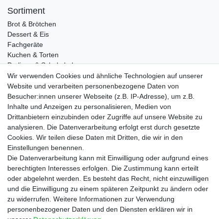
Sortiment
Brot & Brötchen
Dessert & Eis
Fachgeräte
Kuchen & Torten
Pralinen & Schokolade
Lebensmittel
Wir verwenden Cookies und ähnliche Technologien auf unserer
Gutscheine
Website und verarbeiten personenbezogene Daten von
Besucher:innen unserer Webseite (z.B. IP-Adresse), um z.B.
Informationen
Inhalte und Anzeigen zu personalisieren, Medien von
Zahlungsarten
Drittanbietern einzubinden oder Zugriffe auf unsere Website zu
Versandkosten
analysieren. Die Datenverarbeitung erfolgt erst durch gesetzte
Cookies. Wir teilen diese Daten mit Dritten, die wir in den
Service
Einstellungen benennen.
Rezepte
Die Datenverarbeitung kann mit Einwilligung oder aufgrund eines
Newsletter
berechtigten Interesses erfolgen. Die Zustimmung kann erteilt
Blog
oder abgelehnt werden. Es besteht das Recht, nicht einzuwilligen
Choco Patiss
und die Einwilligung zu einem späteren Zeitpunkt zu ändern oder
zu widerrufen. Weitere Informationen zur Verwendung
personenbezogener Daten und den Diensten erklären wir in
|