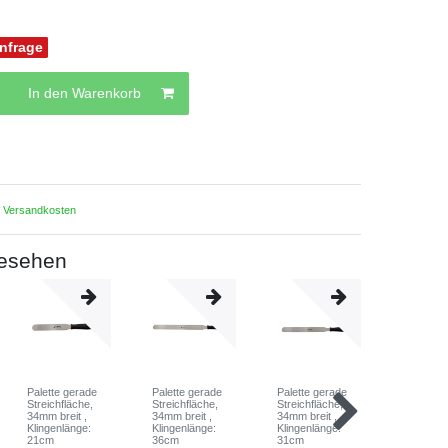
Anfrage
In den Warenkorb
.
Versandkosten
gesehen
Palette gerade
Palette gerade
Palette gerade
Palette g
Streichfläche,
Streichfläche,
Streichfläche,
Streichfl
34mm breit
,
34mm breit
,
34mm breit
,
34mm bre
Klingenlänge:
Klingenlänge:
Klingenlänge:
Klingenlä
21cm
36cm
31cm
16cm