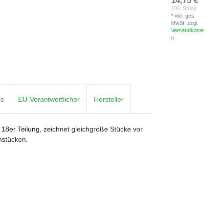
14,75 € *
100
Stück
*
inkl. ges.
MwSt.
zzgl.
Versandkoste
n
ls
EU-Verantwortlicher
Hersteller
, 18er Teilung,
zeichnet gleichgroße Stücke vor
nstücken.