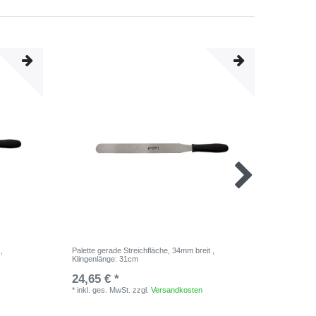
t
,
Palette gerade Streichfläche, 34mm breit
,
Palette g
Klingenlänge: 31cm
Klingenl
24,65 € *
15,60 
*
inkl. ges. MwSt.
zzgl.
Versandkosten
*
inkl. ge