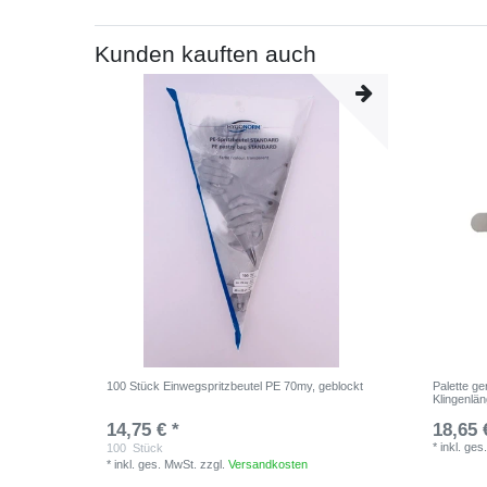
Kunden kauften auch
100 Stück Einwegspritzbeutel PE 70my, geblockt
Palette ge
Klingenlä
14,75 € *
18,65 
*
inkl. ges
100
Stück
*
inkl. ges. MwSt.
zzgl.
Versandkosten