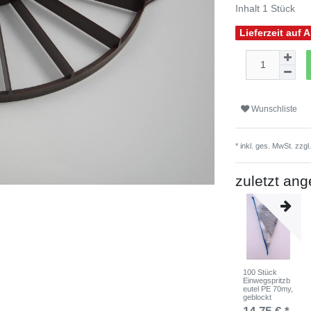
Inhalt
1
Stück
Lieferzeit auf 
Wunschliste
* inkl. ges. MwSt. zzgl
zuletzt an
100 Stück
Einwegspritzb
eutel PE 70my,
geblockt