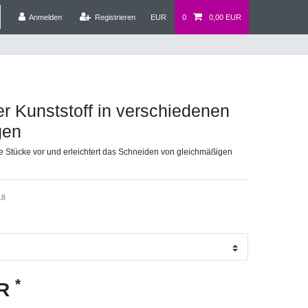
Anmelden
Registrieren
EUR
0
0,00 EUR
ler Kunststoff in verschiedenen
gen
e Stücke vor und erleichtert das Schneiden von gleichmäßigen
18
*
UR