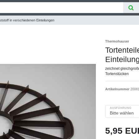
ststoff in verschiedenen Einteilungen
Thermohauser
Tortentei
Einteilun
zeichnet gleichgroß
Tortenstücken
Artikelnummer
2008
AUSFÜHRUNG
5,95 E