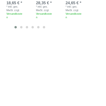
18,65 € *
28,35 € *
24,65 € *
15,60 
*
inkl. ges.
*
inkl. ges.
*
inkl. ges.
*
inkl. ges
MwSt.
zzgl.
MwSt.
zzgl.
MwSt.
zzgl.
MwSt.
zzg
Versandkoste
Versandkoste
Versandkoste
Versandk
n
n
n
n