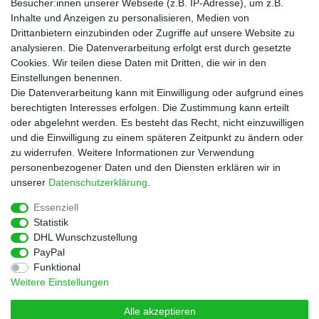
Besucher:innen unserer Webseite (z.B. IP-Adresse), um z.B.
Informationen
Inhalte und Anzeigen zu personalisieren, Medien von
Zahlungsarten
Drittanbietern einzubinden oder Zugriffe auf unsere Website zu
Versandkosten
analysieren. Die Datenverarbeitung erfolgt erst durch gesetzte
Cookies. Wir teilen diese Daten mit Dritten, die wir in den
Service
Einstellungen benennen.
Rezepte
Die Datenverarbeitung kann mit Einwilligung oder aufgrund eines
Newsletter
berechtigten Interesses erfolgen. Die Zustimmung kann erteilt
Blog
oder abgelehnt werden. Es besteht das Recht, nicht einzuwilligen
Choco Patiss
und die Einwilligung zu einem späteren Zeitpunkt zu ändern oder
zu widerrufen. Weitere Informationen zur Verwendung
personenbezogener Daten und den Diensten erklären wir in
|
unserer
Daten­schutz­erklärung
.
Essenziell
Statistik
Widerrufs­recht
Widerrufs­formular
Impressum
DHL Wunschzustellung
PayPal
Funktional
Daten­schutz­erklärung
AGB
Kontakt
Weitere Einstellungen
Alle akzeptieren