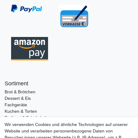
Sortiment
Brot & Brötchen
Dessert & Eis
Fachgeräte
Kuchen & Torten
Pralinen & Schokolade
Lebensmittel
Wir verwenden Cookies und ähnliche Technologien auf unserer
Gutscheine
Website und verarbeiten personenbezogene Daten von
Besucher:innen unserer Webseite (z.B. IP-Adresse), um z.B.