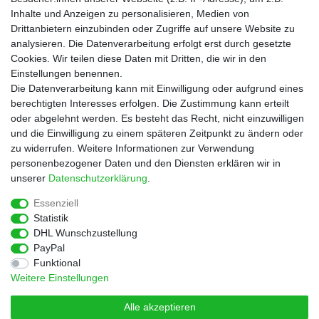
Informationen
Inhalte und Anzeigen zu personalisieren, Medien von
Zahlungsarten
Drittanbietern einzubinden oder Zugriffe auf unsere Website zu
Versandkosten
analysieren. Die Datenverarbeitung erfolgt erst durch gesetzte
Cookies. Wir teilen diese Daten mit Dritten, die wir in den
Service
Einstellungen benennen.
Rezepte
Die Datenverarbeitung kann mit Einwilligung oder aufgrund eines
Newsletter
berechtigten Interesses erfolgen. Die Zustimmung kann erteilt
Blog
oder abgelehnt werden. Es besteht das Recht, nicht einzuwilligen
Choco Patiss
und die Einwilligung zu einem späteren Zeitpunkt zu ändern oder
zu widerrufen. Weitere Informationen zur Verwendung
personenbezogener Daten und den Diensten erklären wir in
|
unserer
Daten­schutz­erklärung
.
Essenziell
Statistik
Widerrufs­recht
Widerrufs­formular
Impressum
DHL Wunschzustellung
PayPal
Funktional
Daten­schutz­erklärung
AGB
Kontakt
Weitere Einstellungen
Alle akzeptieren