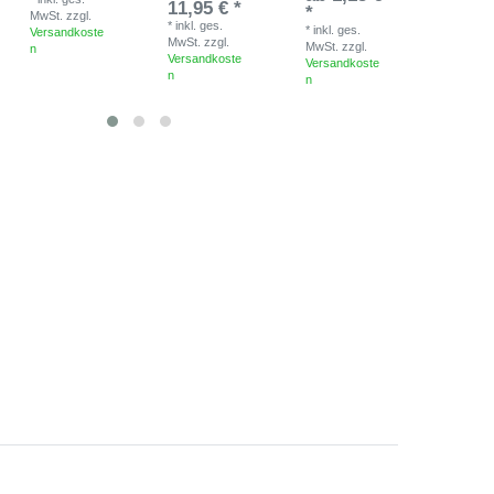
11,95 € *
*
MwSt.
zzgl.
MwSt.
zzg
*
inkl. ges.
*
inkl. ges.
Versandkoste
Versandk
MwSt.
zzgl.
MwSt.
zzgl.
n
n
Versandkoste
Versandkoste
n
n