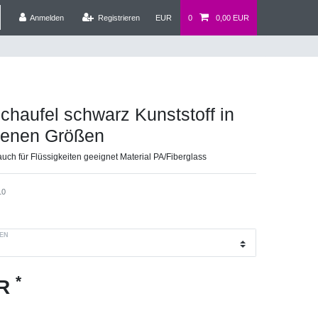
Anmelden
Registrieren
EUR
0
0,00 EUR
haufel schwarz Kunststoff in
denen Größen
auch für Flüssigkeiten geeignet Material PA/Fiberglass
10
EN
*
UR