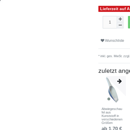
Lieferzeit auf 
Wunschliste
* inkl. ges. MwSt. zzgl
zuletzt an
Abwiegeschau
fel aus
Kunststoff in
verschiedenen
Größen
ab 1,70 €