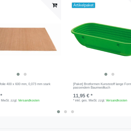
Artikelpaket
folie 400 x 600 mm, 0,073 mm stark
[Paket] Brotformen Kunststoff lange For
passendem Baumwolltuch
 *
11,95 € *
. MwSt.
zzgl.
Versandkosten
*
inkl. ges. MwSt.
zzgl.
Versandkosten