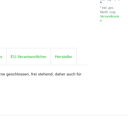
*
*
inkl. ges.
MwSt.
zzgl.
Versandkoste
n
ls
EU-Verantwortlicher
Hersteller
ne geschlossen, frei stehend, daher auch für