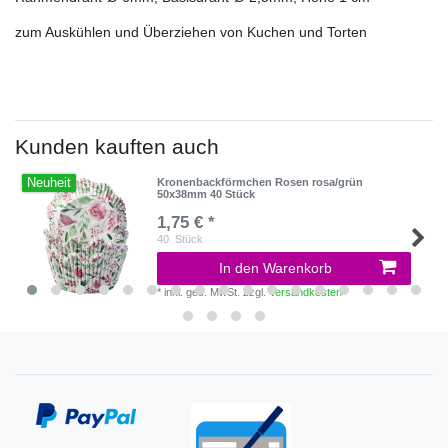
zum Auskühlen und Überziehen von Kuchen und Torten
Kunden kauften auch
Neuheit
Kronenbackförmchen Rosen rosa/grün
50x38mm 40 Stück
1,75 € *
40
Stück
In den Warenkorb
*
inkl. ges. MwSt.
zzgl.
Versandkosten