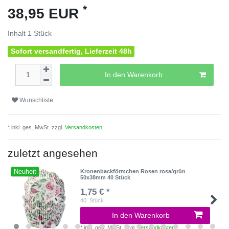
*
38,95 EUR
Inhalt
1
Stück
Sofort versandfertig, Lieferzeit 48h
In den Warenkorb
Wunschliste
* inkl. ges. MwSt. zzgl.
Versandkosten
zuletzt angesehen
Neuheit
Kronenbackförmchen Rosen rosa/grün
50x38mm 40 Stück
1,75 € *
40
Stück
In den Warenkorb
*
inkl. ges. MwSt.
zzgl.
Versandkosten