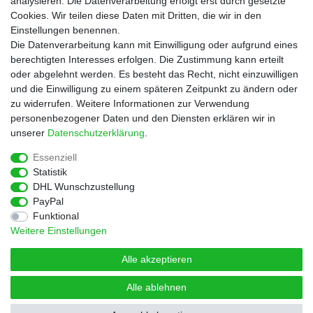
analysieren. Die Datenverarbeitung erfolgt erst durch gesetzte
Cookies. Wir teilen diese Daten mit Dritten, die wir in den
Service
Einstellungen benennen.
Rezepte
Die Datenverarbeitung kann mit Einwilligung oder aufgrund eines
Newsletter
berechtigten Interesses erfolgen. Die Zustimmung kann erteilt
Blog
oder abgelehnt werden. Es besteht das Recht, nicht einzuwilligen
Choco Patiss
und die Einwilligung zu einem späteren Zeitpunkt zu ändern oder
zu widerrufen. Weitere Informationen zur Verwendung
personenbezogener Daten und den Diensten erklären wir in
|
unserer
Daten­schutz­erklärung
.
Essenziell
Statistik
Widerrufs­recht
Widerrufs­formular
Impressum
DHL Wunschzustellung
PayPal
Funktional
Daten­schutz­erklärung
AGB
Kontakt
Weitere Einstellungen
Alle akzeptieren
Alle ablehnen
© Copyright 2026 | Alle Rechte vorbehalten.