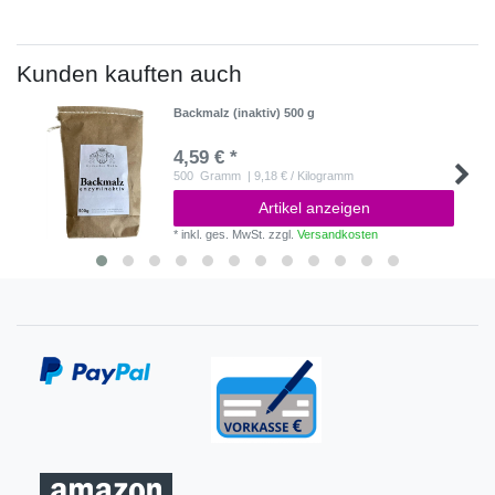
Kunden kauften auch
Backmalz (inaktiv) 500 g
4,59 € *
500
Gramm
| 9,18 € / Kilogramm
Artikel anzeigen
*
inkl. ges. MwSt.
zzgl.
Versandkosten