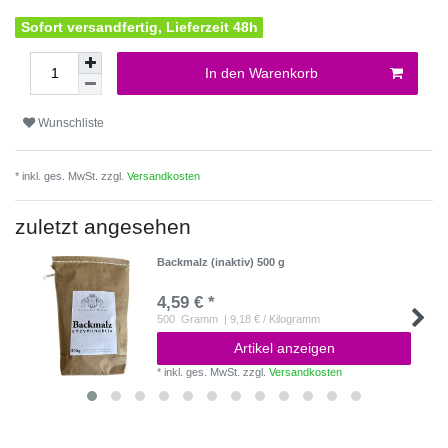
Sofort versandfertig, Lieferzeit 48h
In den Warenkorb
Wunschliste
* inkl. ges. MwSt. zzgl.
Versandkosten
zuletzt angesehen
Backmalz (inaktiv) 500 g
4,59 € *
500
Gramm
| 9,18 € / Kilogramm
Artikel anzeigen
*
inkl. ges. MwSt.
zzgl.
Versandkosten